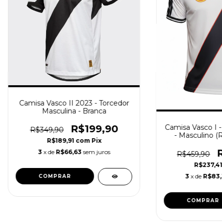
Camisa Vasco II 2023 - Torcedor
Masculina - Branca
R$199,90
Camisa Vasco I -
R$349,90
- Masculino (R
R$189,91
com
Pix
3
x de
R$66,63
sem juros
R$459,90
R$237,4
3
x de
R$83
COMPRAR
COMPRAR