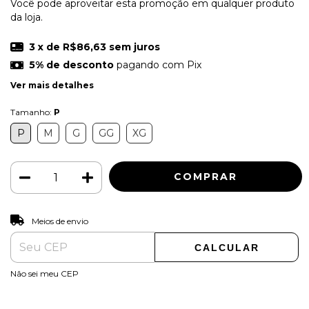
Você pode aproveitar esta promoção em qualquer produto
da loja.
3
x de
R$86,63
sem juros
5% de desconto
pagando com Pix
Ver mais detalhes
Tamanho:
P
P
M
G
GG
XG
ALTERAR CEP
Entregas para o CEP:
Meios de envio
CALCULAR
Não sei meu CEP