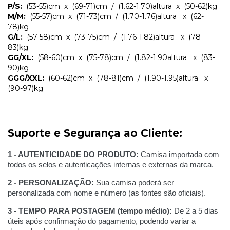
P/S:
(53-55)cm x (69-71)cm / (1.62-1.70)altura x (50-62)kg
M/M:
(55-57)cm x (71-73)cm / (1.70-1.76)
altura
x (62-
78)kg
G/L:
(57-58)cm x (73-75)cm / (1.76-1.82)
altura
x (78-
83)kg
GG/XL:
(58-60)cm x (75-78)cm / (1.82-1.90
altura
x (83-
90)kg
GGG/XXL:
(60-62)cm x (78-81)cm / (1.90-1.95)
altura
x
(90-97)kg
Suporte e Segurança ao Cliente:
1 - AUTENTICIDADE DO PRODUTO:
Camisa importada com
todos os selos e autenticações internas e externas da marca.
2 - PERSONALIZAÇÃO:
Sua camisa poderá ser
personalizada com nome e número (as fontes são oficiais).
3 - TEMPO PARA POSTAGEM (tempo médio):
De 2 a 5 dias
úteis após confirmação do pagamento, podendo variar a