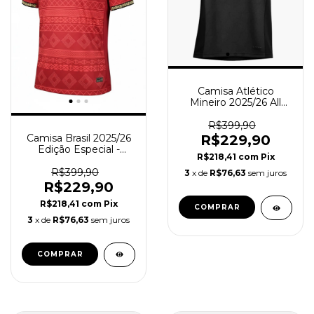
Camisa Atlético
Mineiro 2025/26 All
Black - Torcedor
Masculina - Preta
R$399,90
Camisa Brasil 2025/26
R$229,90
Edição Especial -
R$218,41
com
Pix
Torcedor Masculina -
Vermelha
R$399,90
3
x de
R$76,63
sem juros
R$229,90
R$218,41
com
Pix
COMPRAR
3
x de
R$76,63
sem juros
COMPRAR