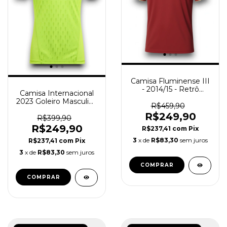
Camisa Fluminense III
- 2014/15 - Retrô
Camisa Internacional
Adidas - Masculino -
2023 Goleiro Masculina
Grená
R$459,90
- Verde
R$249,90
R$399,90
R$249,90
R$237,41
com
Pix
3
x de
R$83,30
sem juros
R$237,41
com
Pix
3
x de
R$83,30
sem juros
COMPRAR
COMPRAR