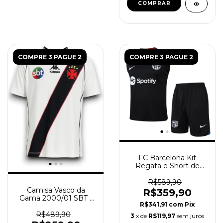
COMPRAR
COMPRE 3 PAGUE 2
COMPRE 3 PAGUE 2
FC Barcelona Kit
Regata e Short de
Treino 2024/25 -
Masculina - Preto
R$589,90
Camisa Vasco da
R$359,90
Gama 2000/01 SBT -
R$341,91
com
Pix
Retrô Masculina -
Branca
R$489,90
3
x de
R$119,97
sem juros