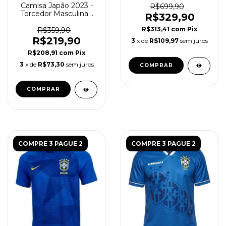
Camisa Japão 2023 -
Azul
R$699,90
Torcedor Masculina (
R$329,90
Edição Especial Tokyo
R$313,41
com
Pix
) - Branca e Rosa
R$359,90
R$219,90
3
x de
R$109,97
sem juros
R$208,91
com
Pix
3
x de
R$73,30
sem juros
COMPRAR
COMPRAR
COMPRE 3 PAGUE 2
COMPRE 3 PAGUE 2