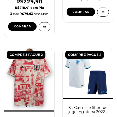
Preta
R$229,90
R$218,41
com
Pix
COMPRAR
3
x de
R$76,63
sem juros
COMPRAR
COMPRE 3 PAGUE 2
COMPRE 3 PAGUE 2
Kit Camisa e Short de
jogo Inglaterra 2022 -
Torcedor - branca e