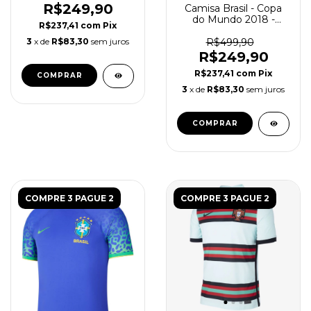
R$249,90
Camisa Brasil - Copa
do Mundo 2018 -
R$237,41
com
Pix
Retrô Masculina -
Amarela
3
x de
R$83,30
sem juros
R$499,90
R$249,90
R$237,41
com
Pix
COMPRAR
3
x de
R$83,30
sem juros
COMPRAR
COMPRE 3 PAGUE 2
COMPRE 3 PAGUE 2