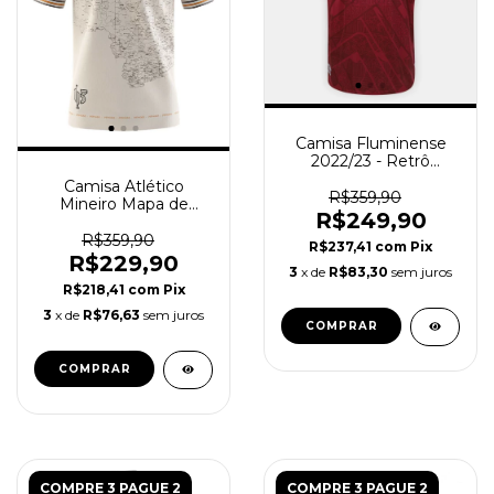
Camisa Fluminense
2022/23 - Retrô
Masculino - Grená
Camisa Atlético
R$359,90
Mineiro Mapa de
R$249,90
Minas Gerais 21/22 -
Masculino Torcedor
R$359,90
R$237,41
com
Pix
R$229,90
3
x de
R$83,30
sem juros
R$218,41
com
Pix
3
x de
R$76,63
sem juros
COMPRAR
COMPRAR
COMPRE 3 PAGUE 2
COMPRE 3 PAGUE 2