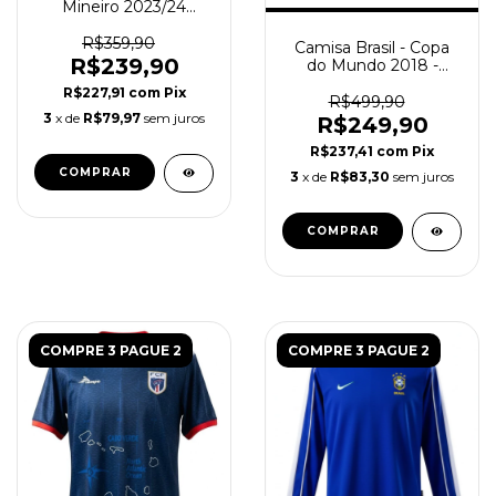
Mineiro 2023/24
Betano - Goleiro
Masculina - Amarela
R$359,90
Camisa Brasil - Copa
R$239,90
do Mundo 2018 -
Torcedor Masculina -
R$227,91
com
Pix
Azul
R$499,90
3
x de
R$79,97
sem juros
R$249,90
R$237,41
com
Pix
COMPRAR
3
x de
R$83,30
sem juros
COMPRAR
COMPRE 3 PAGUE 2
COMPRE 3 PAGUE 2