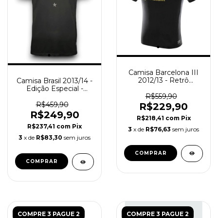
Camisa Barcelona III
2012/13 - Retrô
Camisa Brasil 2013/14 -
Masculina - Preta
Edição Especial -
R$559,90
Masculino Retro -
Preta
R$459,90
R$229,90
R$249,90
R$218,41
com
Pix
R$237,41
com
Pix
3
x de
R$76,63
sem juros
3
x de
R$83,30
sem juros
COMPRAR
COMPRAR
COMPRE 3 PAGUE 2
COMPRE 3 PAGUE 2