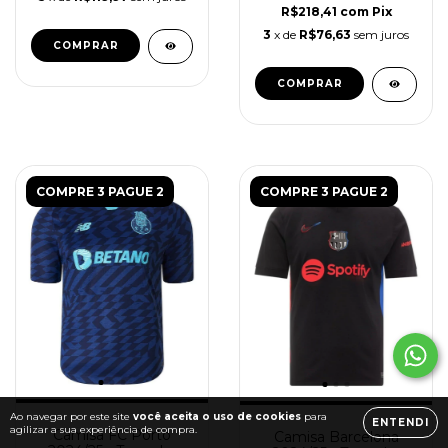
R$218,41
com
Pix
3
x de
R$76,63
sem juros
COMPRAR
COMPRAR
COMPRE 3 PAGUE 2
COMPRE 3 PAGUE 2
Ao navegar por este site
você aceita o uso de cookies
para
ENTENDI
agilizar a sua experiência de compra.
Camisa FC Porto
Camisa Barcelona