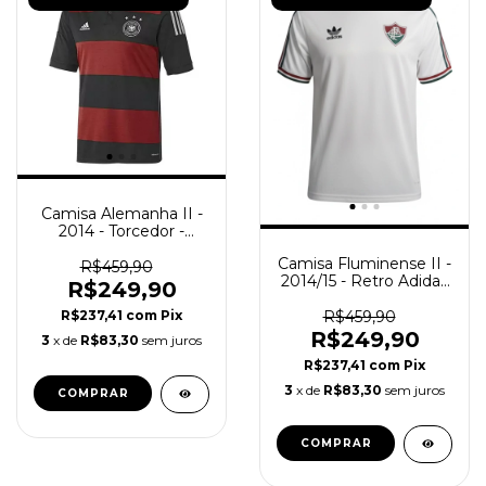
Camisa Alemanha II -
2014 - Torcedor -
Masculino (Retro) -
Camisa Fluminense II -
Rubro-Negra
R$459,90
2014/15 - Retro Adidas
R$249,90
- Masculino - Branca
R$459,90
R$237,41
com
Pix
R$249,90
3
x de
R$83,30
sem juros
R$237,41
com
Pix
3
x de
R$83,30
sem juros
COMPRAR
COMPRAR