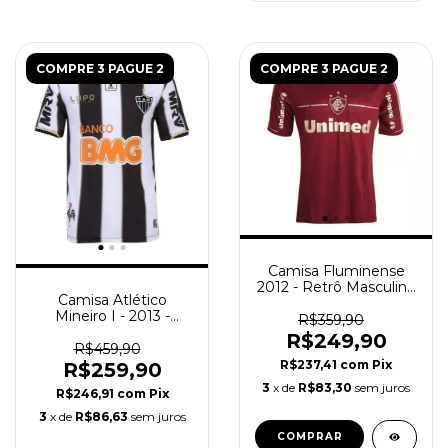
COMPRE 3 PAGUE 2
COMPRE 3 PAGUE 2
Camisa Fluminense
2012 - Retrô Masculino
Camisa Atlético
- Grená
Mineiro I - 2013 -
R$359,90
Patch de Campeão da
R$249,90
Libertadores 2013
R$459,90
(Retro)
R$237,41
com
Pix
R$259,90
3
x de
R$83,30
sem juros
R$246,91
com
Pix
3
x de
R$86,63
sem juros
COMPRAR