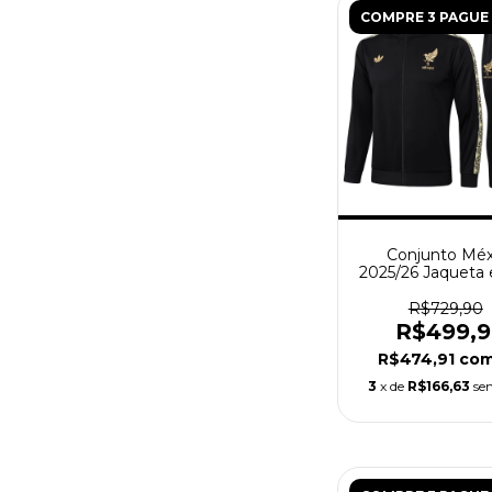
COMPRE 3 PAGUE 
Conjunto Méx
2025/26 Jaqueta 
- Treino Mascul
Preto
R$729,90
R$499,
R$474,91
co
3
x de
R$166,63
se