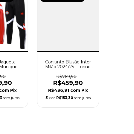
Jaqueta
Conjunto Blusão Inter
 Munique
Milão 2024/25 - Treino
sculino -
Masculina - Azul e Preta
lho
,90
R$769,90
9,90
R$459,90
com
Pix
R$436,91
com
Pix
63
sem juros
3
x de
R$153,30
sem juros