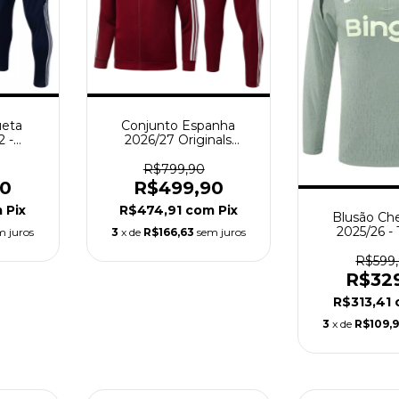
ueta
Conjunto Espanha
2 -
2026/27 Originals
 Claro
Borgonha - Jaqueta e
Calça - Treino Masculino
R$799,90
- Vermelha
90
R$499,90
m
Pix
R$474,91
com
Pix
Blusão Ch
2025/26 - 
m juros
3
x de
R$166,63
sem juros
Masculino
R$599
R$32
R$313,41
3
x de
R$109,