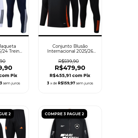
Jaqueta
Conjunto Blusão
3/24 Treino
Internacional 2025/26
 Branca
Adidas Treino - Preto
,90
R$599,90
9,90
R$479,90
com
Pix
R$455,91
com
Pix
63
sem juros
3
x de
R$159,97
sem juros
GUE 2
COMPRE 3 PAGUE 2