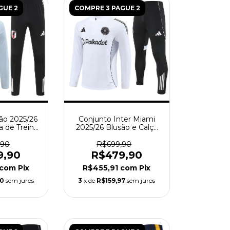
GUE 2
COMPRE 3 PAGUE 2
ão 2025/26
Conjunto Inter Miami
a de Treino
2025/26 Blusão e Calça
o - Cinza
de Treino - Masculina -
Branco
,90
R$699,90
9,90
R$479,90
com
Pix
R$455,91
com
Pix
30
sem juros
3
x de
R$159,97
sem juros