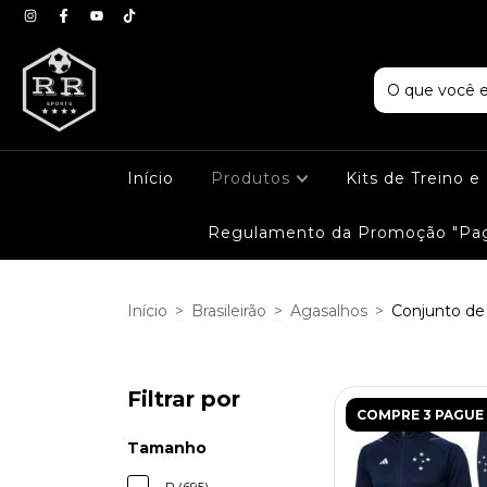
Início
Produtos
Kits de Treino 
Regulamento da Promoção "Pag
Início
>
Brasileirão
>
Agasalhos
>
Conjunto de
Filtrar por
COMPRE 3 PAGUE 
Tamanho
P (695)