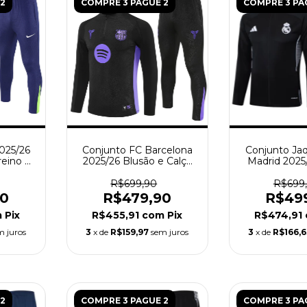
2
COMPRE 3 PAGUE 2
COMPRE 3 PA
2025/26
Conjunto FC Barcelona
Conjunto Ja
reino -
2025/26 Blusão e Calça
Madrid 2025
erde
de Treino - Masculina -
Masculino
Preto
R$699,90
R$699
90
R$479,90
R$49
m
Pix
R$455,91
com
Pix
R$474,91
m juros
3
x de
R$159,97
sem juros
3
x de
R$166,
2
COMPRE 3 PAGUE 2
COMPRE 3 PA