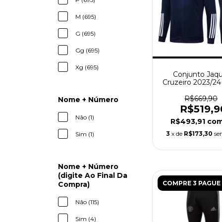
M (695)
G (695)
Gg (695)
Xg (695)
Conjunto Jaq
Cruzeiro 2023/24
Adidas - Az
R$669,90
Nome + Número
R$519,9
Não (1)
R$493,91
co
3
x de
R$173,30
se
Sim (1)
Nome + Número
(digite Ao Final Da
COMPRE 3 PAGUE 
Compra)
Não (115)
Sim (4)