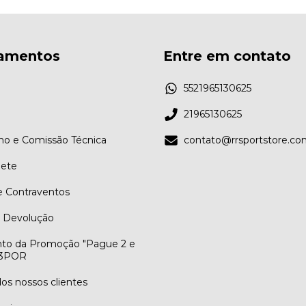
amentos
Entre em contato
5521965130625
21965130625
ino e Comissão Técnica
contato@rrsportstore.co
ete
e Contraventos
e Devolução
to da Promoção "Pague 2 e
R3POR
os nossos clientes