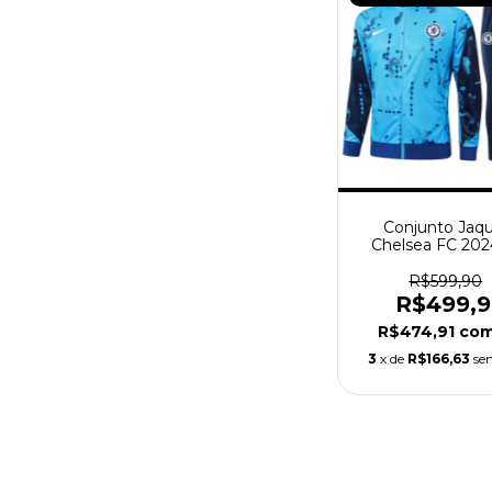
Conjunto Jaq
Chelsea FC 2024
Masculina - A
R$599,90
R$499,
R$474,91
co
3
x de
R$166,63
se