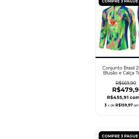
COMPRE 3 PAGUE 
Conjunto Brasil 
Blusão e Calça T
Masculino - V
R$669,90
R$479,
R$455,91
co
3
x de
R$159,97
se
COMPRE 3 PAGUE 