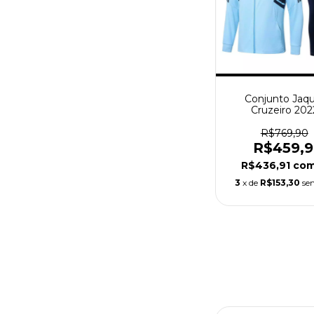
Conjunto Jaq
Cruzeiro 202
Masculina - Azul
R$769,90
R$459,
R$436,91
co
3
x de
R$153,30
se