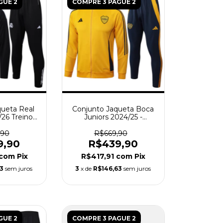
GUE 2
COMPRE 3 PAGUE 2
queta Real
Conjunto Jaqueta Boca
/26 Treino
Juniors 2024/25 -
 - Preto
Masculino - Amarelo
,90
R$669,90
9,90
R$439,90
com
Pix
R$417,91
com
Pix
63
sem juros
3
x de
R$146,63
sem juros
GUE 2
COMPRE 3 PAGUE 2