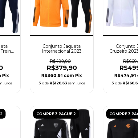
ueta
Conjunto Jaqueta
Conjunto 
 Treino
Internacional 2023
Cruzeiro 202
ul
Treino Adidas - Laranja
Adidas -
R$499,90
R$669
0
R$379,90
R$49
m
Pix
R$360,91
com
Pix
R$474,91
m juros
3
x de
R$126,63
sem juros
3
x de
R$166,
2
COMPRE 3 PAGUE 2
COMPRE 3 PA