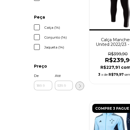
Peça
Calça (14)
Conjunto (14)
Calça Manche
United 2022/23 -
Jaqueta (14)
Masculina - P
R$399,90
R$239,9
Preço
R$227,91
co
3
x de
R$79,97
sem
De
Até
COMPRE 3 PAGUE 