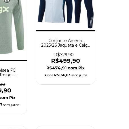
Conjunto Arsenal
2025/26 Jaqueta e Calça
- Treino Masculino -
Cinza Claro Azul
R$729,90
R$499,90
R$474,91
com
Pix
elsea FC
Treino -
3
x de
R$166,63
sem juros
 - Verde
,90
9,90
com
Pix
97
sem juros