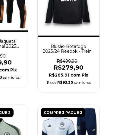
Jaqueta
nal 2023
Blusão Botafogo
as - Preta
2023/24 Reebok - Treino
Masculino - Preto
,90
R$499,90
9,90
R$279,90
com
Pix
R$265,91
com
Pix
63
sem juros
3
x de
R$93,30
sem juros
GUE 2
COMPRE 3 PAGUE 2