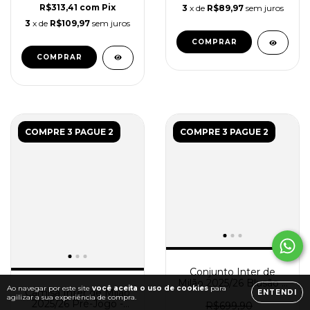
R$313,41
com
Pix
3
x de
R$89,97
sem juros
3
x de
R$109,97
sem juros
COMPRAR
COMPRAR
COMPRE 3 PAGUE 2
COMPRE 3 PAGUE 2
Conjunto Inter de
Milão 2025/26 Blusão e
Ao navegar por este site
você aceita o uso de cookies
para
Camisa Inter de Milão
Calça de Treino -
ENTENDI
agilizar a sua experiência de compra.
2025/26 Pré-Jogo -
Masculino - Branco
R$699,90