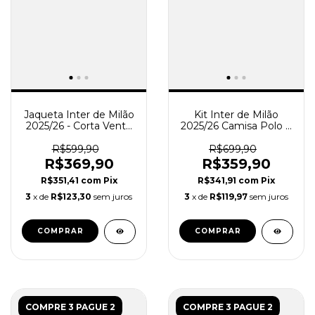
Jaqueta Inter de Milão
Kit Inter de Milão
2025/26 - Corta Vento
2025/26 Camisa Polo e
Treino Masculina -
Calça de Viajem -
Preto
Treino Masculino -
R$599,90
R$699,90
Cinza Azul
R$369,90
R$359,90
R$351,41
com
Pix
R$341,91
com
Pix
3
x de
R$123,30
sem juros
3
x de
R$119,97
sem juros
COMPRAR
COMPRAR
COMPRE 3 PAGUE 2
COMPRE 3 PAGUE 2