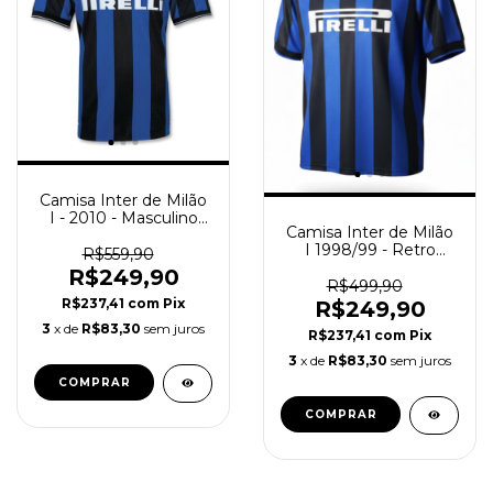
Camisa Inter de Milão
I - 2010 - Masculino
Camisa Inter de Milão
(Retro) - Azul e Preta
I 1998/99 - Retro
R$559,90
Masculina - Azul e
R$249,90
Preta
R$499,90
R$237,41
com
Pix
R$249,90
3
x de
R$83,30
sem juros
R$237,41
com
Pix
3
x de
R$83,30
sem juros
COMPRAR
COMPRAR