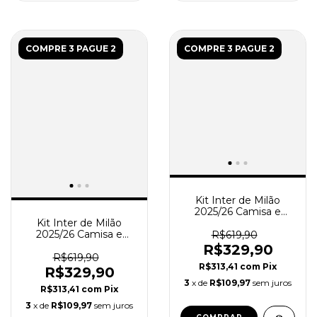
COMPRE 3 PAGUE 2
COMPRE 3 PAGUE 2
Kit Inter de Milão
2025/26 Camisa e
Short de Jogo Pré-
Kit Inter de Milão
Jogo - Torcedor
2025/26 Camisa e
R$619,90
Masculino - Preto -
Short de Jogo -
R$329,90
Verde
Torcedor Masculino -
R$619,90
R$313,41
com
Pix
Preto - Azul
R$329,90
3
x de
R$109,97
sem juros
R$313,41
com
Pix
3
x de
R$109,97
sem juros