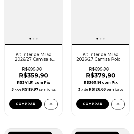
Kit Inter de Milão
Kit Inter de Milão
2026/27 Camisa e
2026/27 Camisa Polo e
Short Treino - Azul
Calça - Treino
Masculino - Preto -
R$699,90
R$699,90
Laranja
R$359,90
R$379,90
R$341,91
com
Pix
R$360,91
com
Pix
3
x de
R$119,97
sem juros
3
x de
R$126,63
sem juros
COMPRAR
COMPRAR