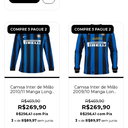
COMPRE 3 PAGUE 2
COMPRE 3 PAGUE 2
Camisa Inter de Milão
Camisa Inter de Milão
2010/11 Manga Longa
2009/10 Manga Longa
- Retrô Masculina -
- Retrô Masculina -
Azul Preta
Azul Preta
R$459,90
R$459,90
R$269,90
R$269,90
R$256,41
com
Pix
R$256,41
com
Pix
3
x de
R$89,97
sem juros
3
x de
R$89,97
sem juros