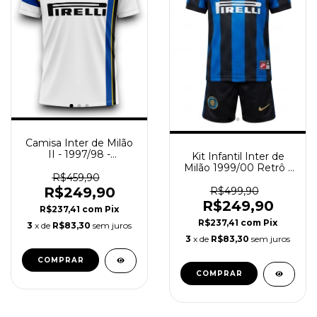
Camisa Inter de Milão
II - 1997/98 -
Kit Infantil Inter de
Masculino (Retro) -
Milão 1999/00 Retrô -
Branca
R$459,90
Azul - Preto
R$249,90
R$499,90
R$249,90
R$237,41
com
Pix
R$237,41
com
Pix
3
x de
R$83,30
sem juros
3
x de
R$83,30
sem juros
COMPRAR
COMPRAR