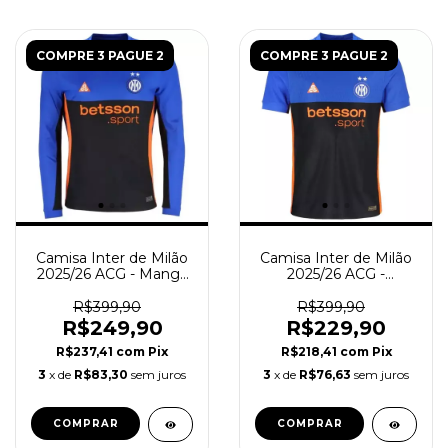
COMPRE 3 PAGUE 2
COMPRE 3 PAGUE 2
Camisa Inter de Milão
Camisa Inter de Milão
2025/26 ACG - Manga
2025/26 ACG -
Longa - Torcedor
Torcedor Masculina -
Masculina - Azul -
Azul - Preta
R$399,90
R$399,90
Preta
R$249,90
R$229,90
R$237,41
com
Pix
R$218,41
com
Pix
3
x de
R$83,30
sem juros
3
x de
R$76,63
sem juros
COMPRAR
COMPRAR