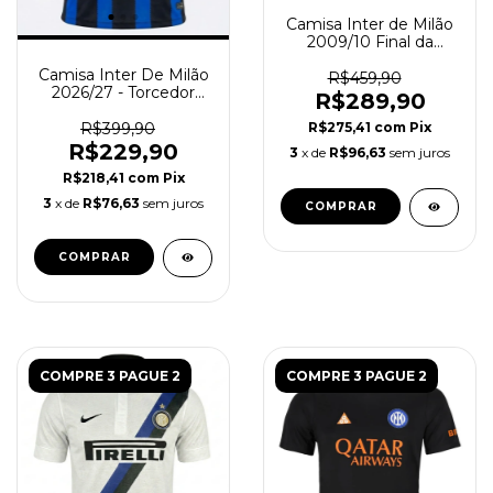
Camisa Inter de Milão
2009/10 Final da
Champions League -
Camisa Inter De Milão
Manga Longa - Retrô
R$459,90
2026/27 - Torcedor
Masculina - Azul Preta
R$289,90
Masculina - Azul Preta
R$399,90
R$275,41
com
Pix
R$229,90
3
x de
R$96,63
sem juros
R$218,41
com
Pix
3
x de
R$76,63
sem juros
COMPRAR
COMPRAR
COMPRE 3 PAGUE 2
COMPRE 3 PAGUE 2