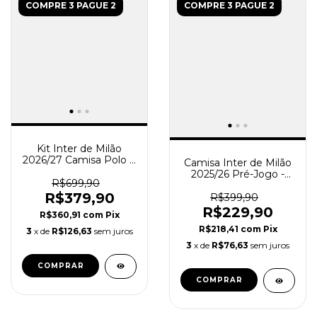
COMPRE 3 PAGUE 2
COMPRE 3 PAGUE 2
Kit Inter de Milão
2026/27 Camisa Polo e
Camisa Inter de Milão
Calça - Treino
2025/26 Pré-Jogo -
Masculino - Azul -
R$699,90
Torcedor Masculina -
Preto
R$379,90
Preta
R$399,90
R$229,90
R$360,91
com
Pix
R$218,41
com
Pix
3
x de
R$126,63
sem juros
3
x de
R$76,63
sem juros
COMPRAR
COMPRAR