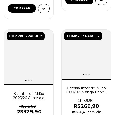
COMPRAR
COMPRAR
COMPRE 3 PAGUE 2
COMPRE 3 PAGUE 2
Camisa Inter de Milão
1997/98 Manga Longa
Kit Inter de Milão
- Retrô Masculina -
2025/26 Camisa e
Azul - Preta
R$459,90
Short de Jogo -
R$269,90
Torcedor Masculino -
R$619,90
Branco - Azul
R$329,90
R$256,41
com
Pix