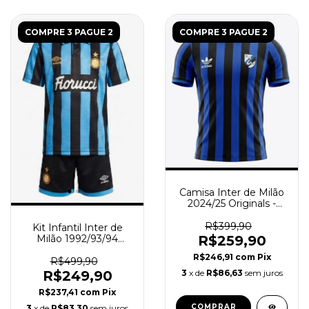
COMPRE 3 PAGUE 2
COMPRE 3 PAGUE 2
Camisa Inter de Milão
2024/25 Originals -
Jogador Masculina -
Azul - Preta
R$399,90
Kit Infantil Inter de
Milão 1992/93/94
R$259,90
Retrô - Azul - Preto
R$246,91
com
Pix
R$499,90
R$249,90
3
x de
R$86,63
sem juros
R$237,41
com
Pix
COMPRAR
3
x de
R$83,30
sem juros