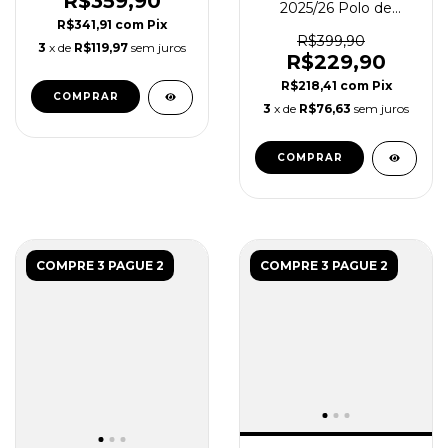
R$359,90
2025/26 Polo de
Viagem - Torcedor
R$341,91
com
Pix
Masculina - Branca
R$399,90
3
x de
R$119,97
sem juros
Azul
R$229,90
R$218,41
com
Pix
COMPRAR
3
x de
R$76,63
sem juros
COMPRAR
COMPRE 3 PAGUE 2
COMPRE 3 PAGUE 2