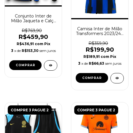
Conjunto Inter de
Milão Jaqueta e Calça
2024/25 - Capuz Treino
Camisa Inter de Milão
- Azul
R$769,90
Transformers 2023/24 -
R$459,90
Torcedor Masculino -
Azul
R$359,90
R$436,91
com
Pix
R$199,90
3
x de
R$153,30
sem juros
R$189,91
com
Pix
3
x de
R$66,63
sem juros
COMPRAR
COMPRAR
COMPRE 3 PAGUE 2
COMPRE 3 PAGUE 2