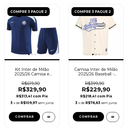
COMPRE 3 PAGUE 2
COMPRE 3 PAGUE 2
Kit Inter de Milão
Camisa Inter de Milão
2025/26 Camisa e
2025/26 Baseball -
Short de Treino -
Torcedor Masculina -
Masculino - Azul
Bege
R$619,90
R$399,90
R$329,90
R$229,90
R$313,41
com
Pix
R$218,41
com
Pix
3
x de
R$109,97
sem juros
3
x de
R$76,63
sem juros
COMPRAR
COMPRAR