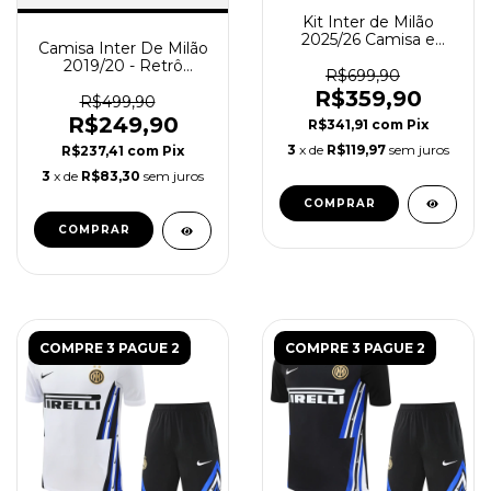
Kit Inter de Milão
2025/26 Camisa e
Camisa Inter De Milão
Short Treino - Azul
2019/20 - Retrô
R$699,90
Masculina - Preta
R$359,90
Amarela
R$499,90
R$249,90
R$341,91
com
Pix
3
x de
R$119,97
sem juros
R$237,41
com
Pix
3
x de
R$83,30
sem juros
COMPRAR
COMPRAR
COMPRE 3 PAGUE 2
COMPRE 3 PAGUE 2