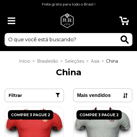
Frete grátis para todo o Brasil !
0
Início
>
Brasileirão
>
Seleções
>
Asia
>
China
China
Filtrar
COMPRE 3 PAGUE 2
COMPRE 3 PAGUE 2