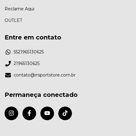
Reclame Aqui
OUTLET
Entre em contato
5521965130625
21965130625
contato@rrsportstore.com.br
Permaneça conectado