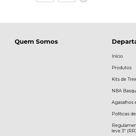
Quem Somos
Depart
Início
Produtos
Kits de Tre
NBA Basqu
Agasalhos 
Políticas d
Regulamen
leve 3" (R