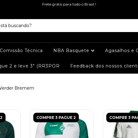
Frete grátis para todo o Brasil !
e Comissão Técnica
NBA Basquete
Agasalhos e 
ue 2 e leve 3" (RR3POR
Feedback dos nossos client
Werder Bremem
2
COMPRE 3 PAGUE 2
COMPRE 3 PA