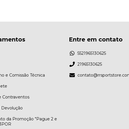
amentos
Entre em contato
5521965130625
21965130625
ino e Comissão Técnica
contato@rrsportstore.co
ete
e Contraventos
e Devolução
to da Promoção "Pague 2 e
R3POR