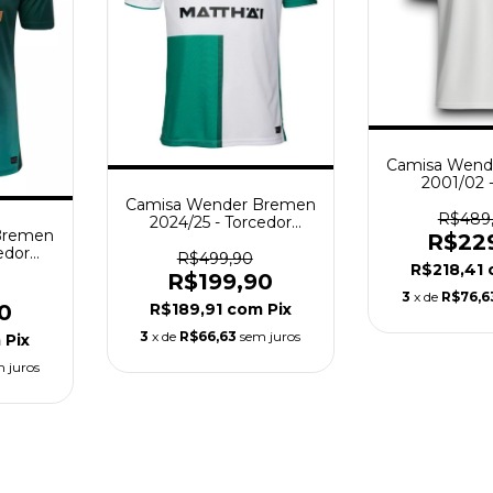
Camisa Wend
2001/02 
Masculina 
Camisa Wender Bremen
R$489
2024/25 - Torcedor
Bremen
R$22
Masculina - Branca
edor
Verde
R$499,90
R$218,41
erde
R$199,90
3
x de
R$76,6
R$189,91
com
Pix
0
3
x de
R$66,63
sem juros
m
Pix
 juros