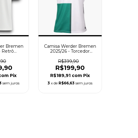
er Bremen
Camisa Werder Bremen
- Retrô
2025/26 - Torcedor
- Branca
Masculina - Branca e
Verde
,90
R$399,90
9,90
R$199,90
com
Pix
R$189,91
com
Pix
3
sem juros
3
x de
R$66,63
sem juros