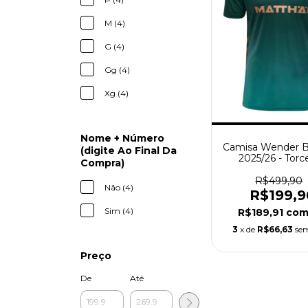
M (4)
G (4)
Gg (4)
Xg (4)
Nome + Número
Camisa Wender 
(digite Ao Final Da
2025/26 - Torc
Compra)
Masculina - V
R$499,90
Não (4)
R$199,9
Sim (4)
R$189,91
co
3
x de
R$66,63
sem
Preço
De
Até