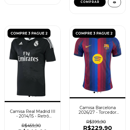
COMPRAR
COMPRE 3 PAGUE 2
COMPRE 3 PAGUE 2
Camisa Barcelona
Camisa Real Madrid III
2026/27 - Torcedor
- 2014/15 - Retrô
Masculina - Azul -
Masculino - Preta
Vermelha
R$399,90
R$459,90
R$229,90