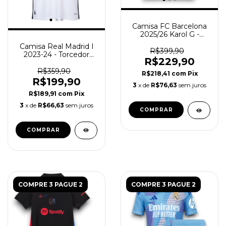
Camisa FC Barcelona
2025/26 Karol G -
Torcedor Masculina -
Camisa Real Madrid I
Azul Rosa
R$399,90
2023-24 - Torcedor
R$229,90
Masculina - Branca
R$359,90
R$218,41
com
Pix
R$199,90
3
x de
R$76,63
sem juros
R$189,91
com
Pix
3
x de
R$66,63
sem juros
COMPRAR
COMPRAR
COMPRE 3 PAGUE 2
COMPRE 3 PAGUE 2