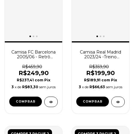
Camisa FC Barcelona
Camisa Real Madrid
2005/06 - Retrô
2023/24 -Treino
Masculino - Azul e
Masculina - Azul
Vermelha
Marinho
R$459,90
R$359,90
R$249,90
R$199,90
R$237,41
com
Pix
R$189,91
com
Pix
3
x de
R$83,30
sem juros
3
x de
R$66,63
sem juros
COMPRAR
COMPRAR
COMPRE 3 PAGUE 2
COMPRE 3 PAGUE 2