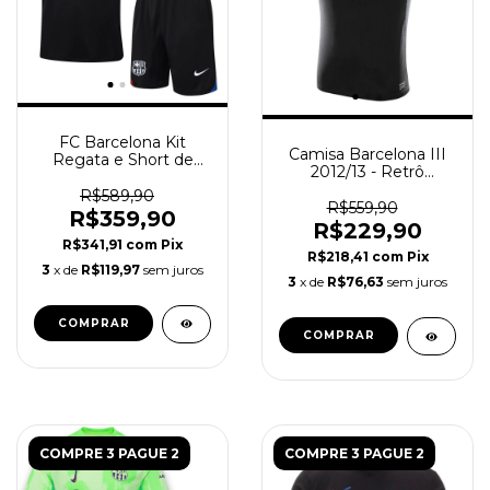
FC Barcelona Kit
Camisa Barcelona III
Regata e Short de
2012/13 - Retrô
Treino 2024/25 -
Masculina - Preta
Masculina - Preto
R$589,90
R$559,90
R$359,90
R$229,90
R$341,91
com
Pix
R$218,41
com
Pix
3
x de
R$119,97
sem juros
3
x de
R$76,63
sem juros
COMPRAR
COMPRAR
COMPRE 3 PAGUE 2
COMPRE 3 PAGUE 2