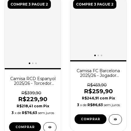
COMPRE 3 PAGUE 2
COMPRE 3 PAGUE 2
Camisa FC Barcelona
2025/26 - Jogador
Camisa RCD Espanyol
Masculina - Preta -
2025/26 - Torcedor
Azul - Roxa
R$459,90
Masculina - Azul -
R$259,90
Branca
R$399,90
R$229,90
R$246,91
com
Pix
3
x de
R$86,63
sem juros
R$218,41
com
Pix
3
x de
R$76,63
sem juros
COMPRAR
COMPRAR