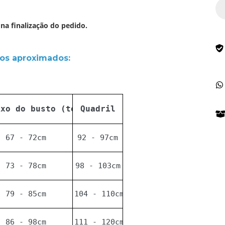
na finalização do pedido.
s aproximados:
ixo do busto (tórax)
Quadril
67 - 72cm
92 - 97cm
73 - 78cm
98 - 103cm
79 - 85cm
104 - 110cm
86 - 98cm
111 - 120cm