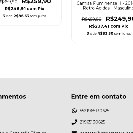
R$259,90
R$359,90
Camisa Fluminense II - 201
- Retro Adidas - Masculino
R$246,91
com
Pix
Branca
3
x de
R$86,63
sem juros
R$249,9
R$459,90
R$237,41
com
Pix
3
x de
R$83,30
sem juros
amentos
Entre em contato
5521965130625
21965130625