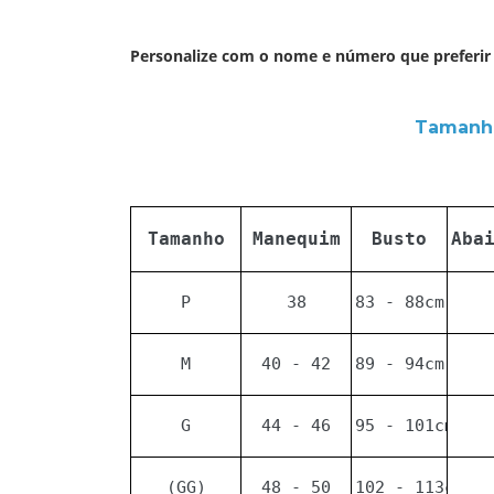
Personalize com o nome e número que preferir 
Tamanho
Tamanho
Manequim
Busto
Aba
P
38
83 - 88cm
M
40 - 42
89 - 94cm
G
44 - 46
95 - 101cm
(GG)
48 - 50
102 - 113cm