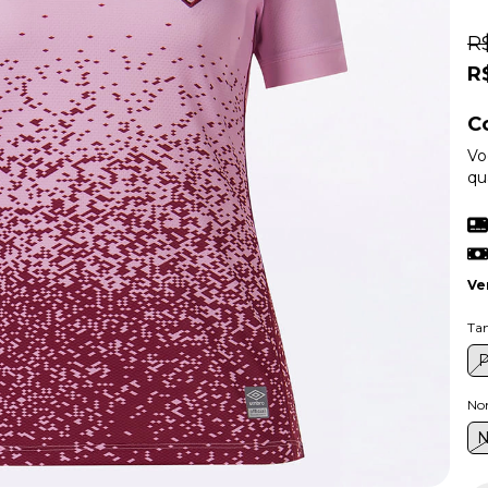
R
R
C
Vo
qu
Ve
Ta
Nom
N