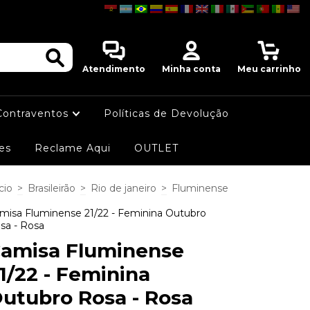
0
Atendimento
Minha conta
Meu carrinho
Contraventos
Políticas de Devolução
es
Reclame Aqui
OUTLET
cio
>
Brasileirão
>
Rio de janeiro
>
Fluminense
misa Fluminense 21/22 - Feminina Outubro
sa - Rosa
amisa Fluminense
1/22 - Feminina
utubro Rosa - Rosa