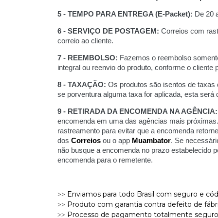
5 - TEMPO PARA ENTREGA (E-Packet):
De 20 a
6 - SERVIÇO DE POSTAGEM:
Correios com rast
correio ao cliente.
7 - REEMBOLSO:
Fazemos o reembolso somente p
integral ou reenvio do produto, conforme o cliente pr
8 - TAXAÇÃO:
Os produtos são isentos de taxas d
se porventura alguma taxa for aplicada, esta será
9 - RETIRADA DA ENCOMENDA NA AGÊNCIA:
encomenda em uma das agências mais próximas. É 
rastreamento para evitar que a encomenda retorn
dos
Correios
ou o app
Muambator
. Se necessário
não busque a encomenda no prazo estabelecido pe
encomenda para o remetente.
Enviamos para todo Brasil com seguro e cód
>>
Produto com garantia contra defeito de fábri
>>
Processo de pagamento totalmente seguro, po
>>