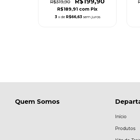
R$199,90
R$319,90
R$189,91
com
Pix
I - 2008-
3
x de
R$66,63
sem juros
asculino
olor
49,90
m
Pix
m juros
Quem Somos
Depart
Início
Produtos