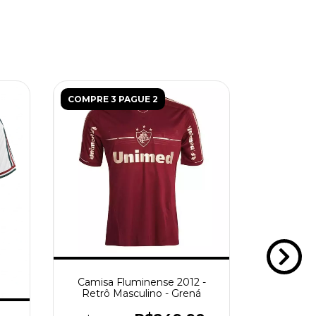
COMPRE 3 PAGUE 2
COMPRE 3
Camisa Fluminense 2012 -
Camisa F
Retrô Masculino - Grená
Retrô 