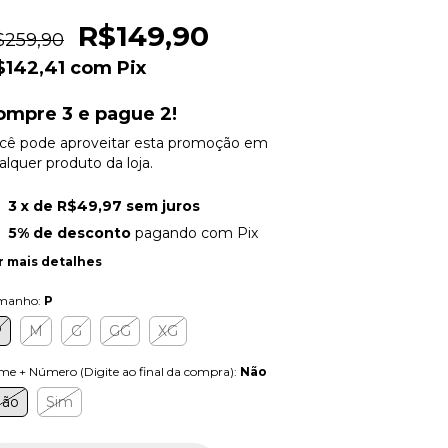
R$149,90
$259,90
$142,41
com
Pix
ompre 3 e pague 2!
cê pode aproveitar esta promoção em
alquer produto da loja.
3
x de
R$49,97
sem juros
5% de desconto
pagando com Pix
r mais detalhes
manho:
P
P
M
G
GG
XG
e + Número (Digite ao final da compra):
Não
ão
Sim