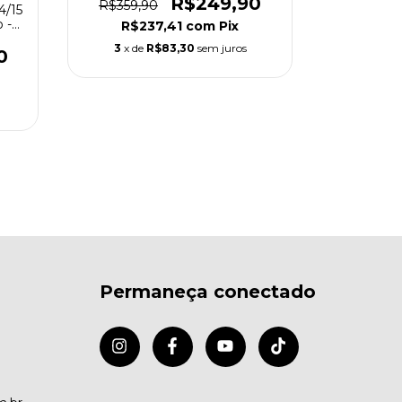
R$249,90
R$359,90
R$359,
4/15
 -
R$237,41
com
Pix
R$2
3
x de
R$83,30
sem juros
3
x de
0
Permaneça conectado