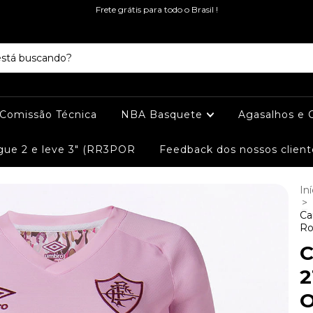
Frete grátis para todo o Brasil !
e Comissão Técnica
NBA Basquete
Agasalhos e 
ue 2 e leve 3" (RR3POR
Feedback dos nossos client
Iní
>
Ca
Ro
C
2
O