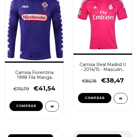
Camisa Real Madrid II
- 2014/15 - Masculino
Camisa Fiorentina
(Retro) - Rosa
1998 Fila Manga
€38,47
€86,18
Longa - Retrô
Masculina - Roxa
€41,54
€70,79
COMPRAR
COMPRAR