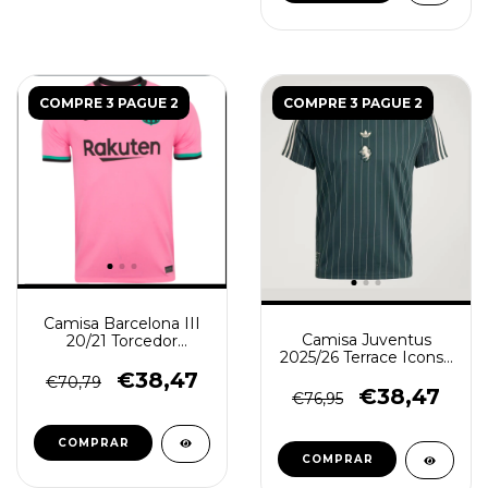
COMPRE 3 PAGUE 2
COMPRE 3 PAGUE 2
Camisa Barcelona III
Camisa Juventus
20/21 Torcedor
2025/26 Terrace Icons -
Masculina - Rosa
Retro Masculina -
€38,47
€70,79
Verde
€38,47
€76,95
COMPRAR
COMPRAR