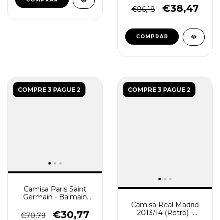
Grená
€38,47
€86,18
COMPRAR
COMPRE 3 PAGUE 2
COMPRE 3 PAGUE 2
Camisa Paris Saint
Germain - Balmain
Masculino - Preta
Camisa Real Madrid
2013/14 (Retrô) -
€30,77
€70,79