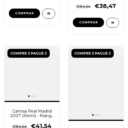
Manga longa
Masculina - Branca
€38,47
€84,64
COMPRAR
COMPRAR
COMPRE 3 PAGUE 2
COMPRE 3 PAGUE 2
Camisa Real Madrid
2007 (Retrô) - Manga
longa Masculina -
Preta
€41,54
€84,64