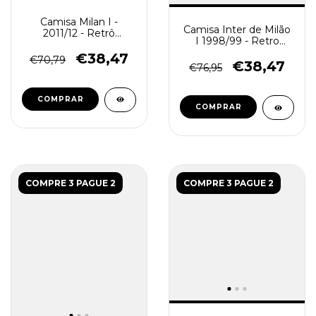
Camisa Milan I -
Camisa Inter de Milão
2011/12 - Retrô
I 1998/99 - Retro
Masculino - Vermelha
Masculina - Azul e
€38,47
€70,79
Preta
€38,47
€76,95
COMPRAR
COMPRAR
COMPRE 3 PAGUE 2
COMPRE 3 PAGUE 2