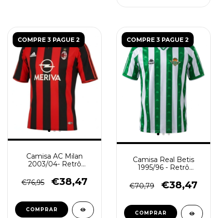
COMPRE 3 PAGUE 2
COMPRE 3 PAGUE 2
Camisa AC Milan
Camisa Real Betis
2003/04- Retrô
1995/96 - Retrô
Masculino - Vermelha
Masculino - Verde
Preta
€38,47
€76,95
Branca
€38,47
€70,79
COMPRAR
COMPRAR