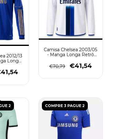
Camisa Chelsea 2003/05
- Manga Longa Retrô
ea 2012/13
Masculina - Branca
nga Longa
€41,54
ina - Azul
€70,79
41,54
GUE 2
COMPRE 3 PAGUE 2