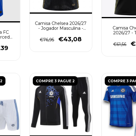
Camisa Chelsea 2026/27
Camisa Ch
- Jogador Masculina -
a FC
2026/27 - 
Preta - Dourada
orcedor
Masculina
€43,08
€76,95
ul -
Amar
€
€61,56
,39
2
COMPRE 3 PAGUE 2
COMPRE 3 PA