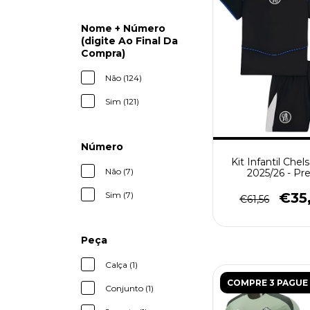
Nome + Número
(digite Ao Final Da
Compra)
Não (124)
Sim (121)
Número
Kit Infantil Chel
Não (7)
2025/26 - Pr
€35
Sim (7)
€61,56
Peça
Calça (1)
COMPRE 3 PAGUE 
Conjunto (1)