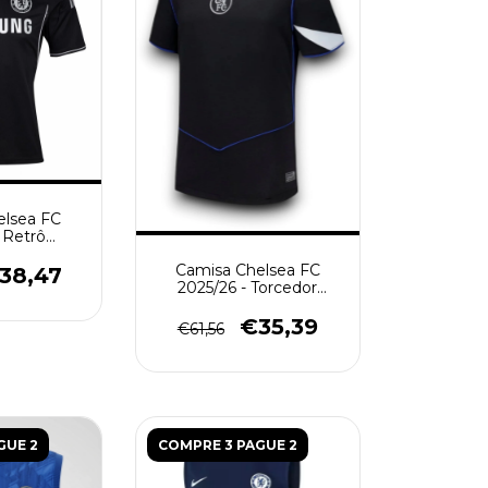
elsea FC
- Retrô
 - Preta
Camisa Chelsea FC
38,47
2025/26 - Torcedor
Masculina - Preta
€35,39
€61,56
GUE 2
COMPRE 3 PAGUE 2