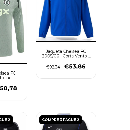
Jaqueta Chelsea FC
2005/06 - Corta Vento -
Retrô Masculino - Azul
€53,86
€92,34
elsea FC
Treino -
 - Verde
50,78
GUE 2
COMPRE 3 PAGUE 2