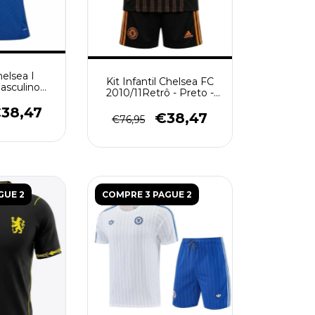
elsea I
Kit Infantil Chelsea FC
Masculino
2010/11Retrô - Preto -
- Azul
Laranja
38,47
€38,47
€76,95
GUE 2
COMPRE 3 PAGUE 2