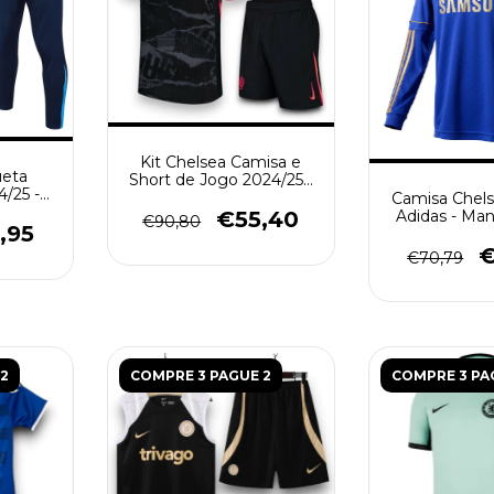
Kit Chelsea Camisa e
ueta
Short de Jogo 2024/25 -
/25 -
Preto
Camisa Chels
zul
Adidas - Ma
€55,40
€90,80
,95
Retrô Mascul
€
€70,79
2
COMPRE 3 PAGUE 2
COMPRE 3 PA