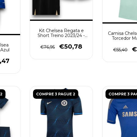
Kit Chelsea Regata e
Camisa Chels
Short Treino 2023/24 -
Torcedor Ma
Preto e Branco
Ver
elsea
€50,78
€76,95
€
€55,40
 Azul
,47
2
COMPRE 3 PAGUE 2
COMPRE 3 PA