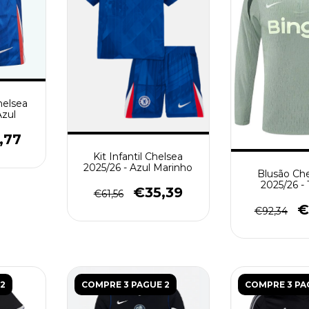
helsea
Azul
,77
Kit Infantil Chelsea
2025/26 - Azul Marinho
Blusão Ch
2025/26 - 
€35,39
€61,56
Masculino
€
€92,34
2
COMPRE 3 PAGUE 2
COMPRE 3 PA