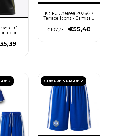
Kit FC Chelsea 2026/27
Terrace Icons - Camisa e
Short de Treino - Azul -
elsea FC
Branco
€55,40
€107,73
Torcedor
 - Preta
ela
35,39
GUE 2
COMPRE 3 PAGUE 2