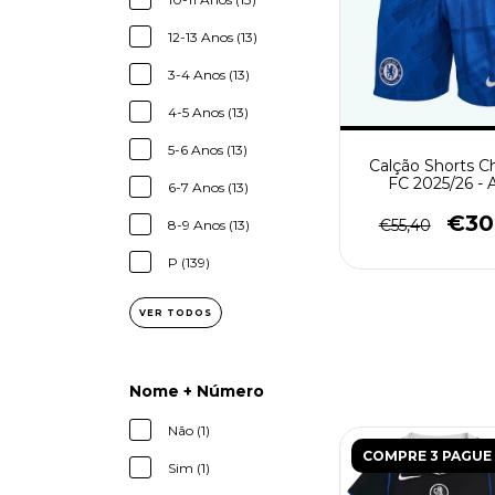
12-13 Anos (13)
3-4 Anos (13)
4-5 Anos (13)
5-6 Anos (13)
Calção Shorts C
FC 2025/26 - 
6-7 Anos (13)
€30
€55,40
8-9 Anos (13)
P (139)
VER TODOS
Nome + Número
Não (1)
COMPRE 3 PAGUE 
Sim (1)