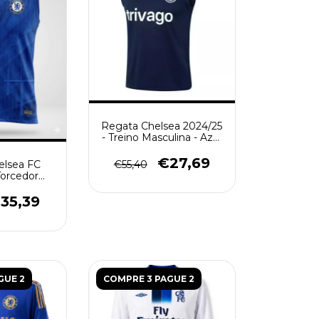
Regata Chelsea 2024/25
- Treino Masculina - Azul
Marinho
€27,69
€55,40
elsea FC
Torcedor
 - Azul
35,39
GUE 2
COMPRE 3 PAGUE 2