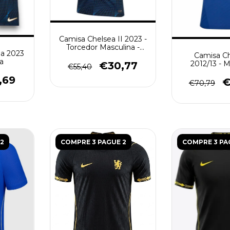
Camisa Chelsea II 2023 -
Torcedor Masculina -
ea 2023
Azul Escura
Camisa Ch
ra
2012/13 - 
€30,77
€55,40
(Retro) 
,69
€
€70,79
2
COMPRE 3 PAGUE 2
COMPRE 3 PA