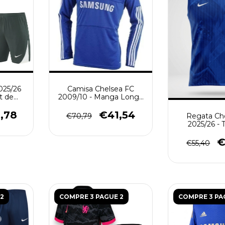
025/26
Camisa Chelsea FC
t de
2009/10 - Manga Longa
ina -
- Retrô Masculina - Azul
,78
€41,54
€70,79
Regata Ch
2025/26 - 
Masculina
€
€55,40
2
COMPRE 3 PAGUE 2
COMPRE 3 PA