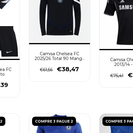
Camisa Chelsea FC
2025/26 Total 90 Manga
Camisa Ch
Longa - Torcedor
2013/14 
Masculina - Preta
€38,47
Masculina
sea FC
€61,56
eto
€
€75,41
,39
2
COMPRE 3 PAGUE 2
COMPRE 3 PA