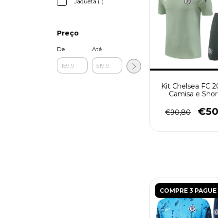
Jaqueta (1)
Preço
De
Até
Kit Chelsea FC 2
Camisa e Shor
Treino - Mascul
Verde
€50
€90,80
COMPRE 3 PAGUE 