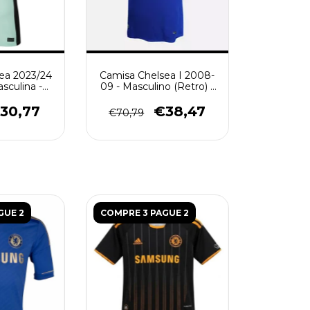
ea 2023/24
Camisa Chelsea I 2008-
sculina -
09 - Masculino (Retro) -
de
Azul
30,77
€38,47
€70,79
GUE 2
COMPRE 3 PAGUE 2