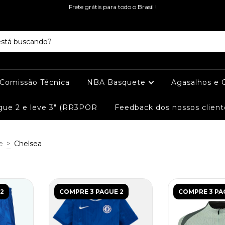
Frete grátis para todo o Brasil !
e Comissão Técnica
NBA Basquete
Agasalhos e 
ue 2 e leve 3" (RR3POR
Feedback dos nossos client
e
>
Chelsea
2
COMPRE 3 PAGUE 2
COMPRE 3 PA