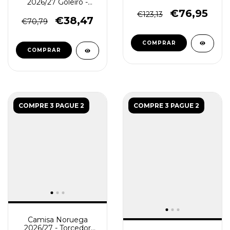
2026/27 Goleiro -
Borgonha - Jaqueta e
Manga Longa
Calça - Treino
€76,95
€123,13
Masculina - Vermelha
€38,47
Masculino - Vermelha
€70,79
COMPRAR
COMPRAR
COMPRE 3 PAGUE 2
COMPRE 3 PAGUE 2
Camisa Noruega
2026/27 - Torcedor