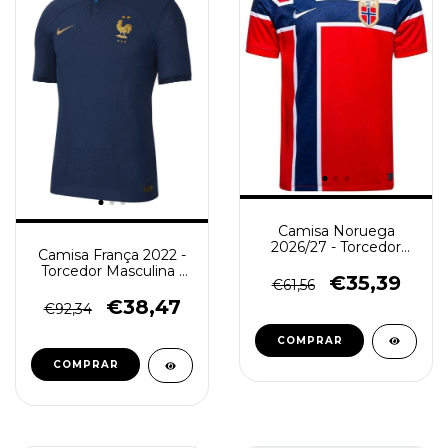
Camisa Noruega
2026/27 - Torcedor
Camisa França 2022 -
Masculina - Vermelha
Torcedor Masculina -
Azul
€35,39
€61,56
Azul
€38,47
€92,34
COMPRAR
COMPRAR