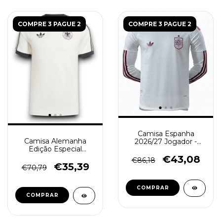
COMPRE 3 PAGUE 2
COMPRE 3 PAGUE 2
Camisa Espanha
Camisa Alemanha
2026/27 Jogador -
Edição Especial
Manga Longa
Originals - Retrô
Masculina - Branca
€43,08
€86,18
Masculino - Branca
€35,39
€70,79
COMPRAR
COMPRAR