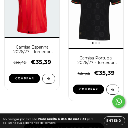
Camisa Espanha
2026/27 - Torcedor
Masculina - Vermelha
Camisa Portugal
€35,39
€55,40
2026/27 - Torcedor
Masculina - Preta
€35,39
€61,56
COMPRAR
COMPRAR
Ao navegar por este site
você aceita o uso de cookies
para
ENTENDI
agilizar a sua experiência de compra.