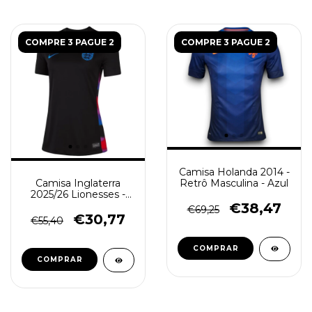
COMPRE 3 PAGUE 2
COMPRE 3 PAGUE 2
Camisa Holanda 2014 -
Retrô Masculina - Azul
Camisa Inglaterra
2025/26 Lionesses -
Torcedor Feminina -
€38,47
€69,25
Preta
€30,77
€55,40
COMPRAR
COMPRAR