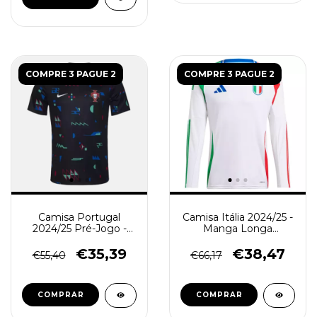
COMPRE 3 PAGUE 2
COMPRE 3 PAGUE 2
Camisa Portugal
Camisa Itália 2024/25 -
2024/25 Pré-Jogo -
Manga Longa
Torcedor Masculina -
Masculina - Branca
Preta
€35,39
€38,47
€55,40
€66,17
COMPRAR
COMPRAR