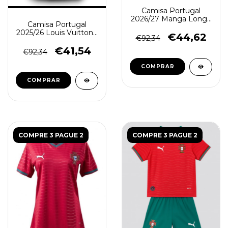
Camisa Portugal
2026/27 Manga Longa
Camisa Portugal
- Jogador Masculina -
2025/26 Louis Vuitton -
Preta
€44,62
€92,34
Jogador Masculina -
Azul Preta
€41,54
€92,34
COMPRAR
COMPRAR
COMPRE 3 PAGUE 2
COMPRE 3 PAGUE 2