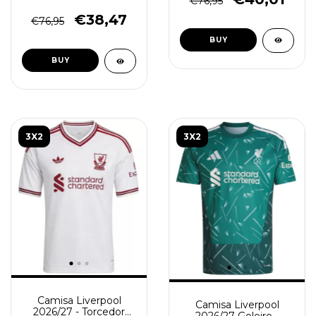
€76,95
Vermelho
€38,47
€76,95
BUY
BUY
3X2
3X2
Camisa Liverpool
Camisa Liverpool
2026/27 - Torcedor
2026/27 Goleiro -