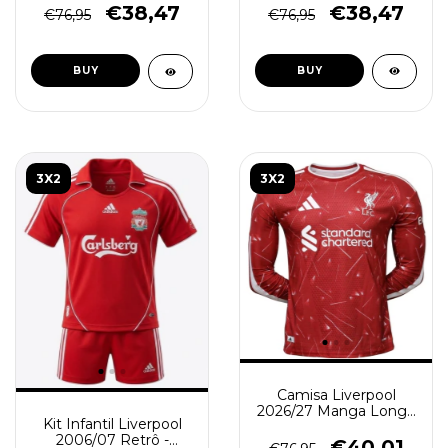
€38,47
€38,47
€76,95
€76,95
BUY
BUY
3X2
3X2
Camisa Liverpool
2026/27 Manga Longa
Kit Infantil Liverpool
- Jogador Masculina -
2006/07 Retrô -
Vermelha
€40,01