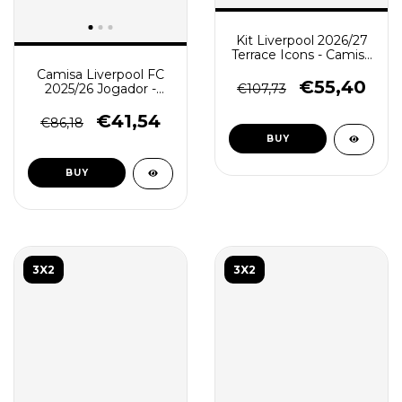
Kit Liverpool 2026/27
Terrace Icons - Camisa
e Short de Treino -
Camisa Liverpool FC
Verde
€55,40
2025/26 Jogador -
€107,73
Manga Longa
Masculina - Vermelha
€41,54
€86,18
BUY
BUY
3X2
3X2