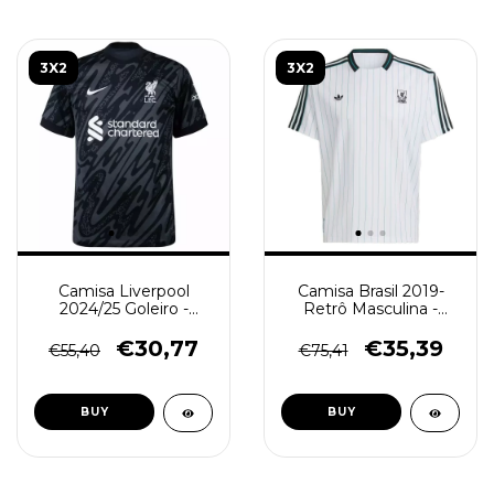
3X2
3X2
Camisa Liverpool
Camisa Brasil 2019-
2024/25 Goleiro -
Retrô Masculina -
Torcedor Masculina -
Amarela - (cópia) -
Preta
(cópia) - (cópia) -
€30,77
€35,39
€55,40
€75,41
(cópia) - (cópia)
BUY
BUY