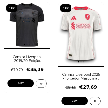
3X2
3X2
Camisa Liverpool
2019/20 Edição
Blackout Reflexiva -
Masculina - Preta
€35,39
€70,79
Holográfica
Camisa Liverpool 2025
- Torcedor Masculina -
Branca
BUY
€27,69
€61,56
BUY