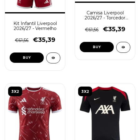
Camisa Liverpool
2026/27 - Torcedor
Masculina - Vermelha
Kit Infantil Liverpool
€35,39
2026/27 - Vermelho
€61,56
€35,39
€61,56
BUY
BUY
3X2
3X2