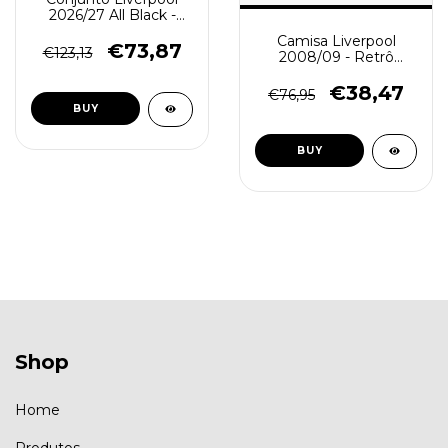
2026/27 All Black -
Blusão e Calça - Treino
Camisa Liverpool
Masculino - Preto
€73,87
€123,13
2008/09 - Retrô
Masculina - Azul -
Verde
€38,47
€76,95
BUY
BUY
Shop
Home
Produtos