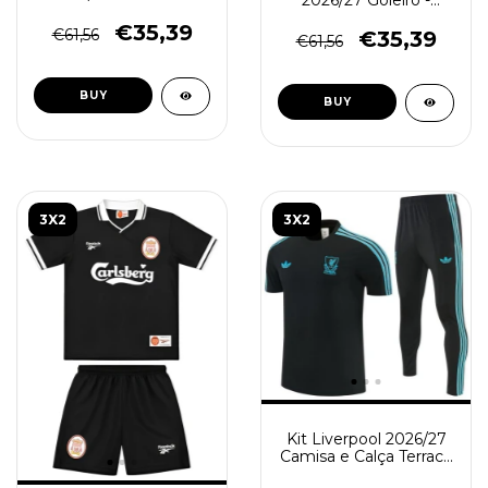
Masculina - Branca -
Torcedor Masculina -
Vermelha
€35,39
Verde
€61,56
€35,39
€61,56
BUY
BUY
3X2
3X2
Kit Liverpool 2026/27
Camisa e Calça Terrace
Icons - Treino