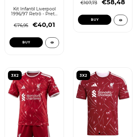
Masculino - Preto Azul
€58,48
€107,73
Kit Infantil Liverpool
1996/97 Retrô - Preto
Branco
BUY
€40,01
€76,95
BUY
3X2
3X2