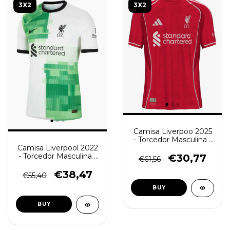
3X2
3X2
Camisa Liverpoo 2025
- Torcedor Masculina -
Vermelha
Camisa Liverpool 2022
- Torcedor Masculina -
€30,77
€61,56
Branca e Verde
€38,47
€55,40
BUY
BUY