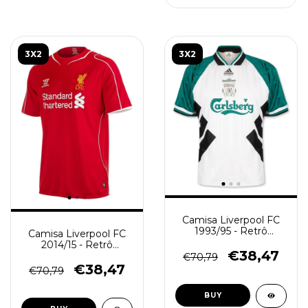
3X2
3X2
Camisa Liverpool FC
1993/95 - Retrô
Camisa Liverpool FC
Masculino - Branco e
2014/15 - Retrô
Verde
€38,47
Masculino - Vermelha
€70,79
€38,47
€70,79
BUY