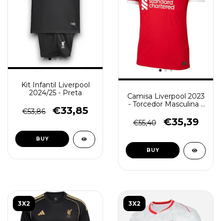
Kit Infantil Liverpool
2024/25 - Preta
Camisa Liverpool 2023
- Torcedor Masculina -
€33,85
€53,86
Vermelha
€35,39
€55,40
BUY
BUY
3X2
3X2