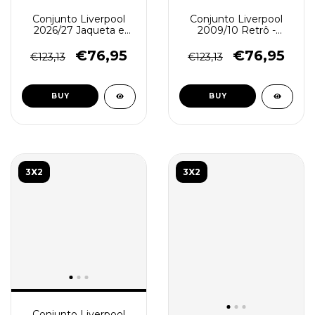
Conjunto Liverpool
Conjunto Liverpool
2026/27 Jaqueta e
2009/10 Retrô -
Calça - Treino
Jaqueta e Calça -
Masculino - Preto
Treino Masculino -
€76,95
€76,95
€123,13
€123,13
Vermelho - Azul
BUY
BUY
3X2
3X2
Conjunto Liverpool