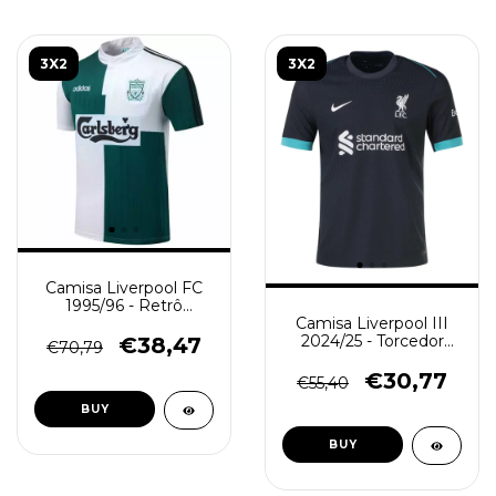
3X2
3X2
Camisa Liverpool FC
1995/96 - Retrô
Masculino - Branca e
Camisa Liverpool III
Verde
2024/25 - Torcedor
€38,47
€70,79
Masculina - Preta
€30,77
€55,40
BUY
BUY