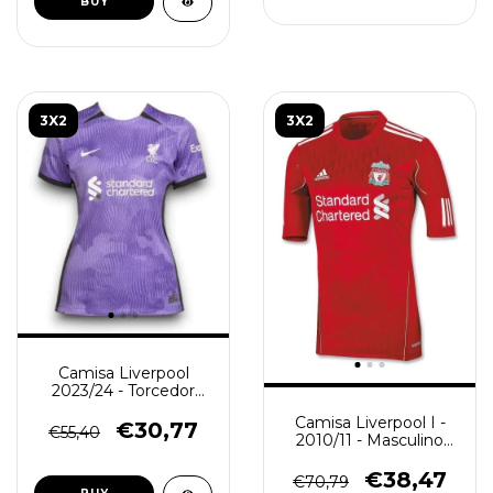
BUY
3X2
3X2
Camisa Liverpool
2023/24 - Torcedor
Feminina - Roxa
Camisa Liverpool I -
€30,77
€55,40
2010/11 - Masculino
(Retro) - Vermelho
€38,47
€70,79