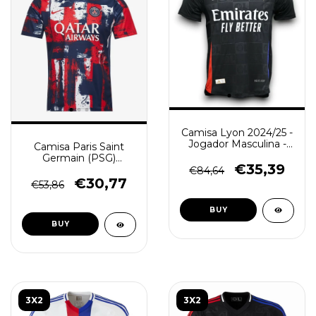
Camisa Lyon 2024/25 -
Jogador Masculina -
Camisa Paris Saint
Branca - (cópia)
Germain (PSG)
€35,39
2024/25 Pré-Jogo -
€84,64
Torcedor Masculino -
€30,77
€53,86
Azul Vermelho
BUY
BUY
3X2
3X2