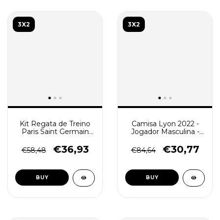
3X2
3X2
Kit Regata de Treino
Camisa Lyon 2022 -
Paris Saint Germain
Jogador Masculina -
(PSG) 2023 Masculino
Azul
- Creme
€36,93
€30,77
€58,48
€84,64
BUY
BUY