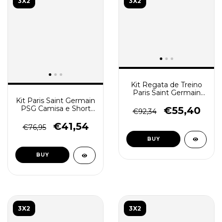
3X2
3X2
Kit Regata de Treino
Paris Saint Germain
PSG 2023/24
Kit Paris Saint Germain
Masculino - Preto
PSG Camisa e Short
€55,40
€92,34
Treino 2023/24 - Azul e
Vermelho Degradê
€41,54
€76,95
BUY
BUY
3X2
3X2