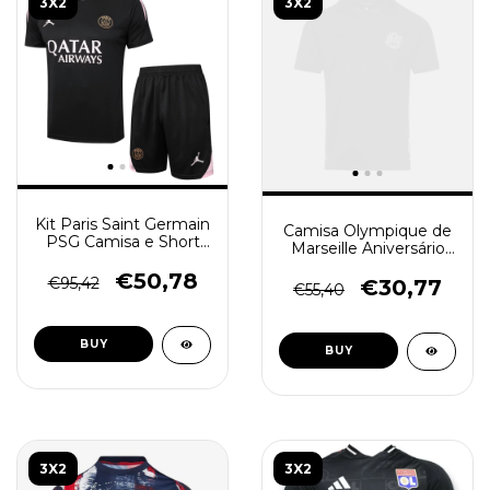
3X2
3X2
Kit Paris Saint Germain
Camisa Olympique de
PSG Camisa e Short
Marseille Aniversário
Treino 2024/25 - Preto
De 125 Anos 2024/25 -
Rosa
€50,78
Torcedor Masculino -
€95,42
€30,77
€55,40
Branca - (cópia)
BUY
BUY
3X2
3X2