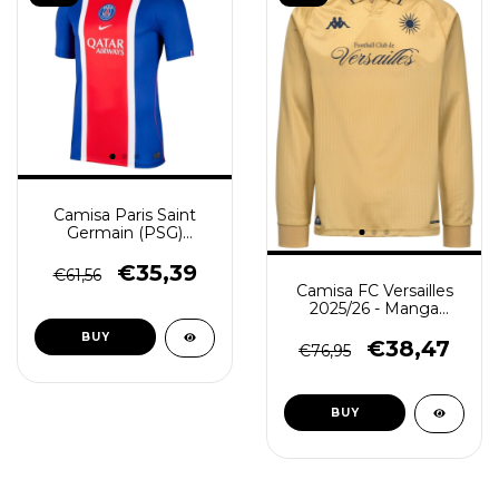
Camisa Paris Saint
Germain (PSG)
2026/27 - Torcedor
Masculina - Azul
€35,39
€61,56
Vermelha
Camisa FC Versailles
2025/26 - Manga
Longa Masculina -
BUY
Dourada
€38,47
€76,95
BUY