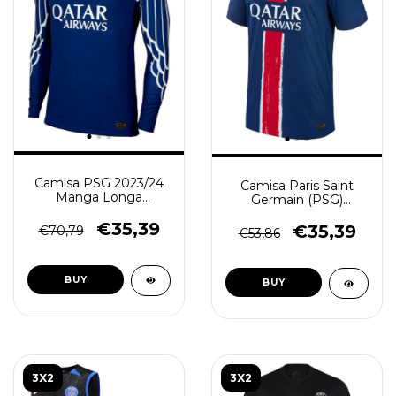
Camisa PSG 2023/24
Camisa Paris Saint
Manga Longa
Germain (PSG)
Masculina -Azul -
2024/25 - Torcedor
(cópia)
€35,39
Masculino - Azul
€35,39
€70,79
€53,86
BUY
BUY
3X2
3X2