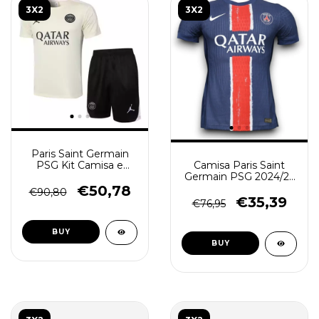
3X2
3X2
Paris Saint Germain
Camisa Paris Saint
PSG Kit Camisa e
Germain PSG 2024/25
Short de Treino
- Jogador Masculina -
2024/25 - Masculina -
€50,78
€90,80
Azul
Bege
€35,39
€76,95
BUY
BUY