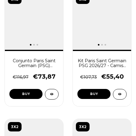
Conjunto Paris Saint
Kit Paris Saint Germain
Germain (PSG)
PSG 2026/27 - Camisa
2026/27 Blusão e
e Short de Treino -
Calça - Treino
Preto
€73,87
€55,40
€116,97
€107,73
Masculino - Preto -
Branco
BUY
BUY
3X2
3X2