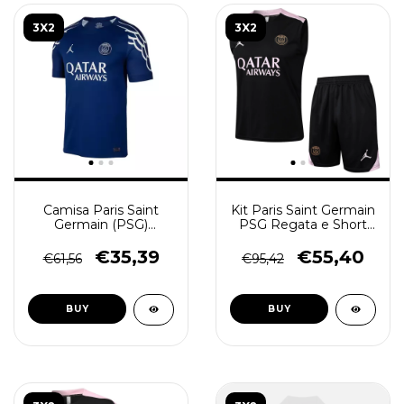
3X2
3X2
Camisa Paris Saint
Kit Paris Saint Germain
Germain (PSG)
PSG Regata e Short
2025/26 - Torcedor
Treino 2024/25 - Preta
Masculina - Azul
€35,39
€55,40
€61,56
€95,42
BUY
BUY