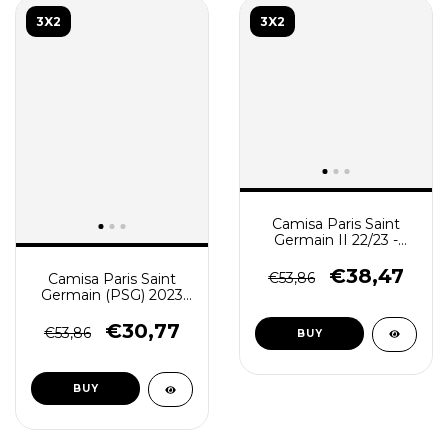
3X2
3X2
Camisa Paris Saint
Germain II 22/23 -
Torcedor Masculina -
Cinza
€38,47
€53,86
Camisa Paris Saint
Germain (PSG) 2023
Masculino - Preta
€30,77
€53,86
BUY
BUY