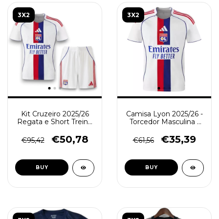
3X2
3X2
Kit Cruzeiro 2025/26
Camisa Lyon 2025/26 -
Regata e Short Treino
Torcedor Masculina -
- Verde - (cópia) -
Branca
(cópia) - (cópia) -
€50,78
€35,39
€95,42
€61,56
(cópia) - (cópia) -
(cópia) - (cópia)
BUY
BUY