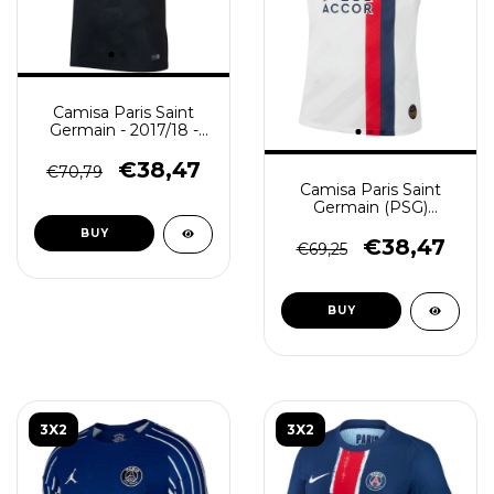
Camisa Paris Saint
Germain - 2017/18 -
Masculino (Retro) -
Preta
€38,47
€70,79
Camisa Paris Saint
Germain (PSG)
2019/20 - Retrô
BUY
Masculina - Branca
€38,47
€69,25
BUY
3X2
3X2