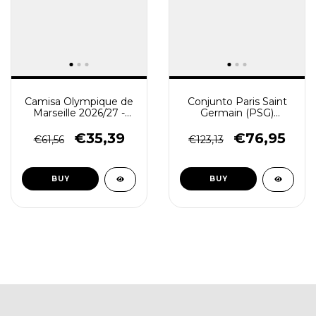
Camisa Olympique de
Conjunto Paris Saint
Marseille 2026/27 -
Germain (PSG)
Torcedor Masculina -
2026/27 Jaqueta e
Verde
Calça - Treino
€35,39
€76,95
€61,56
€123,13
Masculina - Preta
BUY
BUY