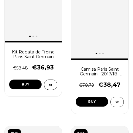
Kit Regata de Treino
Paris Saint Germain
(PSG) 2022 Masculino
- Vermelha
€36,93
€58,48
Camisa Paris Saint
Germain - 2017/18 -
Masculino (Retro) -
Azul
€38,47
€70,79
BUY
BUY