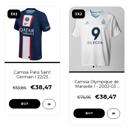
3X2
3X2
Camisa Paris Saint
Germain I 22/23
Torcedor Masculina -
Camisa Olympique de
Azul
Marseille I - 2002-03 -
€38,47
€53,86
Masculino (Retro) -
Branca
€38,47
€76,95
BUY
BUY