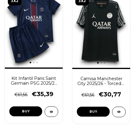
3X2
3X2
Kit Infantil Paris Saint
Camisa Manchester
Germain PSG 2025/26
City 2025/26 - Torcedor
- Azul Grená
Masculina - Branca -
(cópia)
€35,39
€30,77
€61,56
€61,56
BUY
BUY