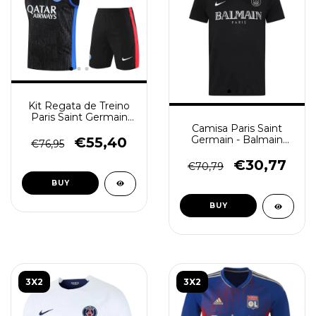
Kit Regata de Treino
Paris Saint Germain
PSG 2023/24
Camisa Paris Saint
Masculino - Preto
Germain - Balmain
€55,40
€76,95
Masculino - Preta
€30,77
€70,79
BUY
BUY
3X2
3X2