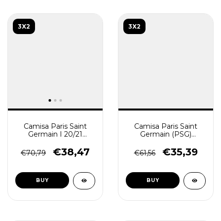
3X2
3X2
Camisa Paris Saint
Camisa Paris Saint
Germain I 20/21
Germain (PSG)
Torcedor Masculina -
2026/27 - Torcedor
Azul
Masculina - Azul
€38,47
€35,39
€70,79
€61,56
Vermelha
BUY
BUY