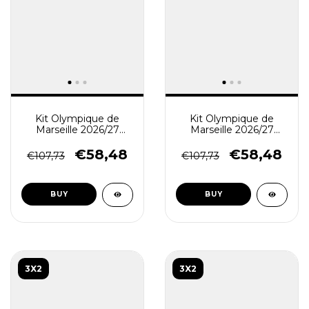
Kit Olympique de
Kit Olympique de
Marseille 2026/27
Marseille 2026/27
Camisa Polo e Calça -
Camisa Polo e Calça -
Treino Masculino - Azul
Treino Masculino - Azul
€58,48
€58,48
€107,73
€107,73
Escuro - Branco
Escuro
BUY
BUY
3X2
3X2