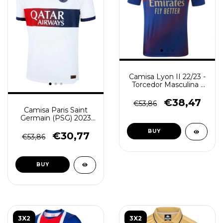
Camisa Lyon II 22/23 -
Torcedor Masculina -
Azul
€38,47
€53,86
Camisa Paris Saint
Germain (PSG) 2023
Masculino - Branca
BUY
€30,77
€53,86
BUY
3X2
3X2