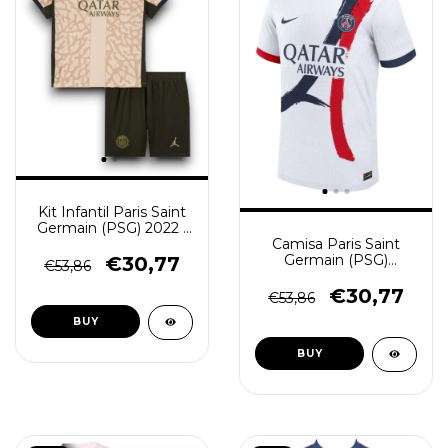
Kit Infantil Paris Saint
Germain (PSG) 2022 -
Camisa Paris Saint
Azul - (cópia)
Germain (PSG)
€30,77
€53,86
2024/25 - Torcedor
Masculino - Branca
€30,77
€53,86
BUY
BUY