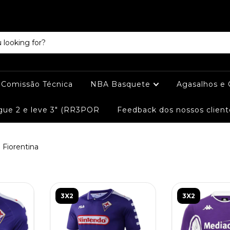
e Comissão Técnica
NBA Basquete
Agasalhos e
ue 2 e leve 3" (RR3POR
Feedback dos nossos client
Fiorentina
3X2
3X2