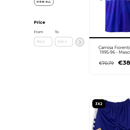
VIEW ALL
Price
From
To
Camisa Fiorenti
1995-96 - Masc
(Retro) - Ro
€38
€70,79
3X2