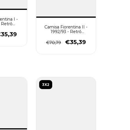
ntina I -
- Retrô
Camisa Fiorentina II -
 - Roxa
1992/93 - Retrô
35,39
Masculino - Branca
€35,39
€70,79
3X2