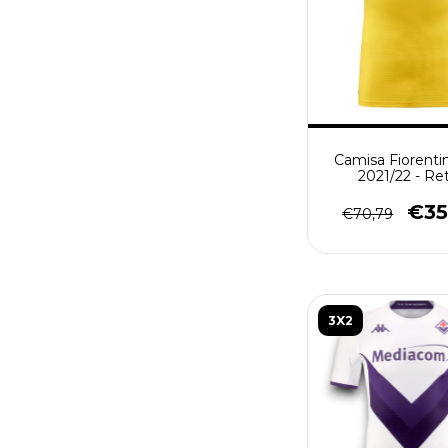
Camisa Fiorentin
2021/22 - Re
Masculino - Am
€35
€70,79
3X2