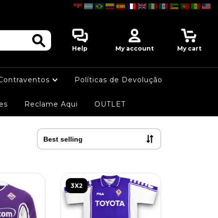
0
Help
My account
My cart
 Contraventos
Políticas de Devolução
es
Reclame Aqui
OUTLET
3X2