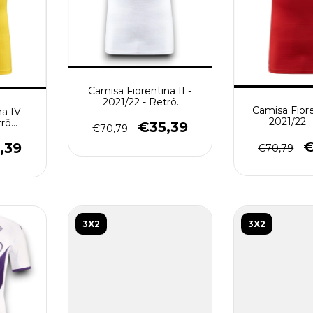
Camisa Fiorentina II -
2021/22 - Retrô
Camisa Fioren
a IV -
Masculino - Branca
2021/22 
trô
€35,39
€70,79
Masculino -
arela
€
,39
€70,79
3X2
3X2