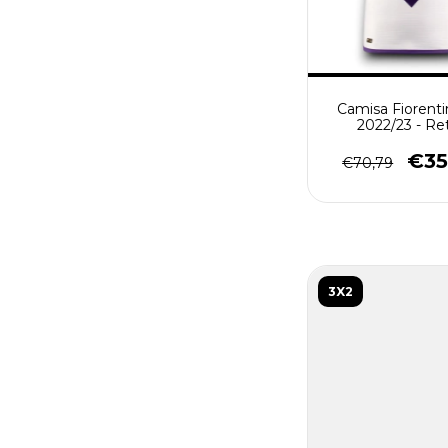
Camisa Fiorentin
2022/23 - Re
Masculino - Br
€35
€70,79
3X2