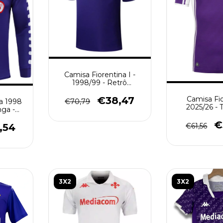
Camisa Fiorentina I -
1998/99 - Retrô
Masculino - Roxa
€38,47
Camisa Fi
€70,79
a 1998
2025/26 - 
ga -
Masculina
- Roxa
€
,54
€61,56
3X2
3X2