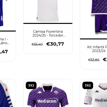
Camisa Fiorentina
2024/25 - Torcedor
na I -
Masculina - Branca
ulino
€30,77
€55,40
xa
Kit Infantil 
2023/24 
,47
€
€53,86
3X2
3X2