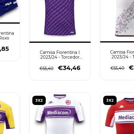
rentina
 Roxo
,85
Camisa Fior
Camisa Fiorentina I
2023/24 - 
2023/24 - Torcedor
Masculino 
Masculino - Roxa
€
€34,46
€55,40
€55,40
3X2
3X2