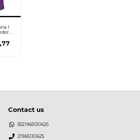
ina I
edor
xa -
,77
Contact us
5521965130625
21965130625