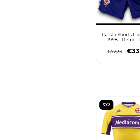
Calção Shorts Fio
1998 - Retrô -
€33
€72,33
3X2