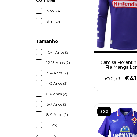
Compra)
Não (24)
Sim (24)
Tamanho
10-11 Anos (2)
Camisa Fiorentin
12-13 Anos (2)
Fila Manga Lon
Retrô Masculina 
3-4 Anos (2)
€41
€70,79
4-5 Anos (2)
5-6 Anos (2)
6-7 Anos (2)
3X2
8-9 Anos (2)
G (23)