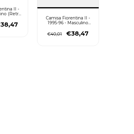
ntina II -
ino (Retro)
Camisa Fiorentina II -
nca
1995-96 - Masculino
38,47
(Retro) - Branca
€38,47
€40,01