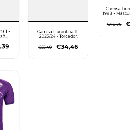
Camisa Fiore
1998 - Mascul
- Bra
€
€70,79
na I -
Camisa Fiorentina III
trô
2023/24 - Torcedor
oxa
Masculino - Roxa
,39
€34,46
€55,40