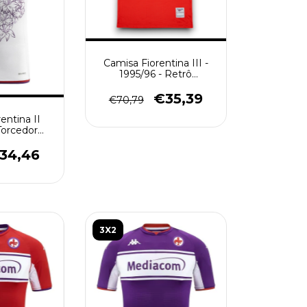
Camisa Fiorentina III -
1995/96 - Retrô
Masculino - Vermelha
€35,39
€70,79
entina II
Torcedor
- Branca
34,46
3X2