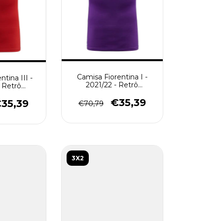
Camisa Fiorentina I -
tina III -
2021/22 - Retrô
- Retrô
Masculino - Roxa
 Vermelha
€35,39
35,39
€70,79
3X2