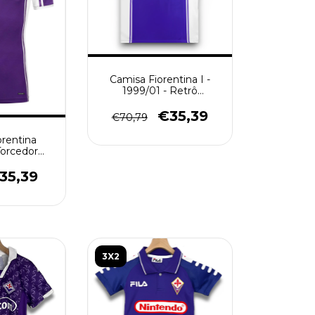
Camisa Fiorentina I -
1999/01 - Retrô
Masculino - Roxa
€35,39
€70,79
orentina
Torcedor
 - Roxa
35,39
3X2