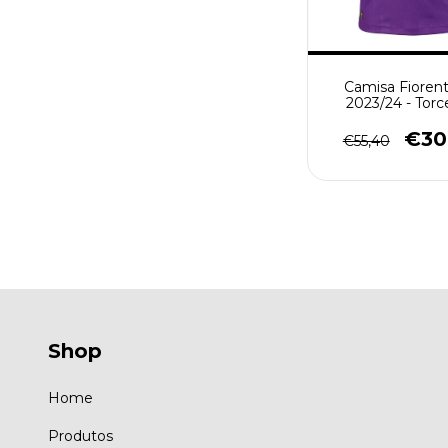
Camisa Fiorent
2023/24 - Torc
Masculino - Ro
(cópia)
€30
€55,40
Shop
Home
Produtos