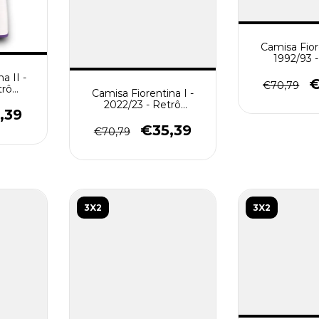
Camisa Fiore
1992/93 
Masculino
a II -
€
€70,79
trô
Camisa Fiorentina I -
anca
2022/23 - Retrô
,39
Masculino - Roxa
€35,39
€70,79
3X2
3X2