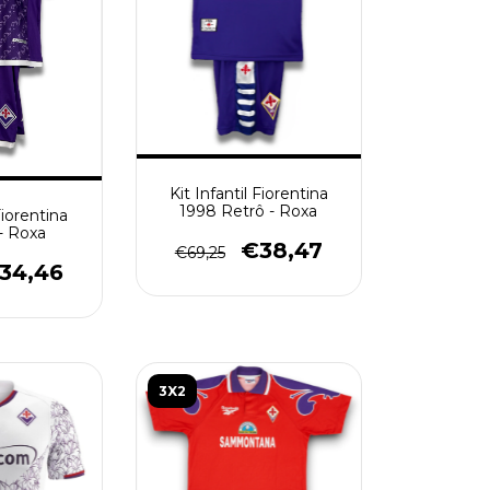
Kit Infantil Fiorentina
1998 Retrô - Roxa
Fiorentina
- Roxa
€38,47
€69,25
34,46
3X2