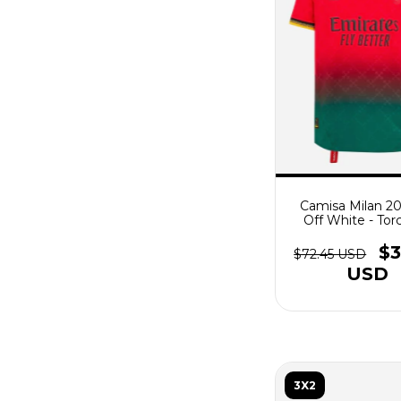
Camisa Milan 2
Off White - Tor
Masculina - Ver
Verde
$3
$72.45 USD
USD
3X2