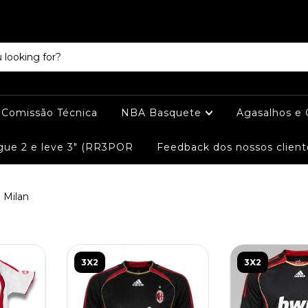
e Comissão Técnica
NBA Basquete
Agasalhos e
ue 2 e leve 3" (RR3POR
Feedback dos nossos client
Milan
3X2
3X2