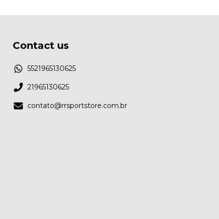
Contact us
5521965130625
21965130625
contato@rrsportstore.com.br