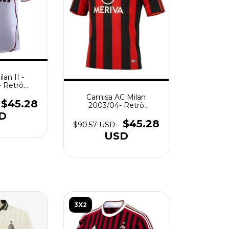
an II -
- Retrô
- Branca
Camisa AC Milan
$45.28
2003/04- Retrô
Masculino - Vermelha
D
Preta
$45.28
$90.57 USD
USD
3X2