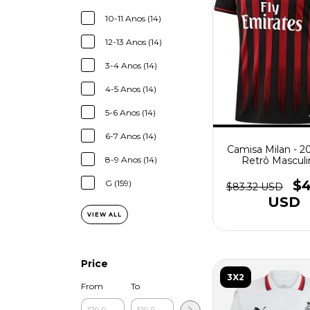
10-11 Anos (14)
12-13 Anos (14)
3-4 Anos (14)
4-5 Anos (14)
5-6 Anos (14)
6-7 Anos (14)
Camisa Milan - 20
8-9 Anos (14)
Retrô Masculi
Vermelha e P
$4
G (159)
$83.32 USD
USD
VIEW ALL
Price
3X2
From
To