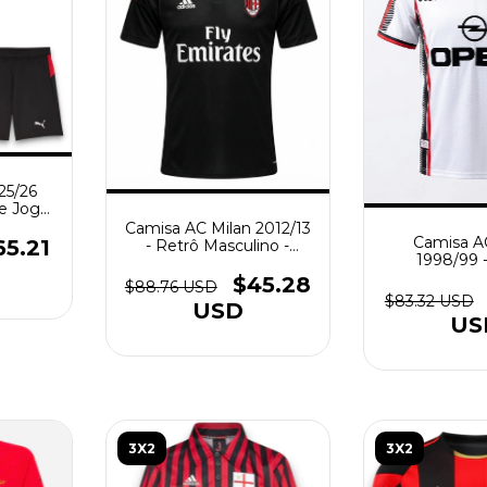
25/26
de Jogo
lino -
Camisa AC Milan 2012/13
Camisa A
elho
65.21
- Retrô Masculino -
1998/99 
Preta
Masculina 
$45.28
$88.76 USD
$83.32 USD
USD
US
3X2
3X2