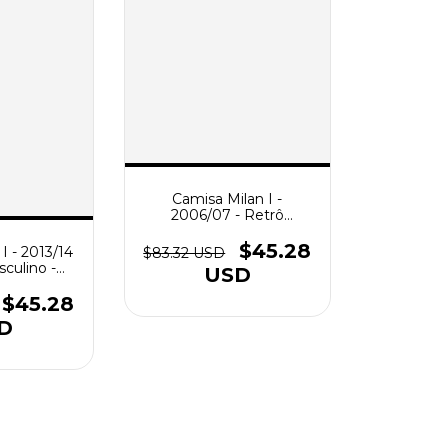
Camisa Milan I -
2006/07 - Retrô
Masculino - Vermelha e
Preta
$45.28
I - 2013/14
$83.32 USD
sculino -
USD
lha
$45.28
D