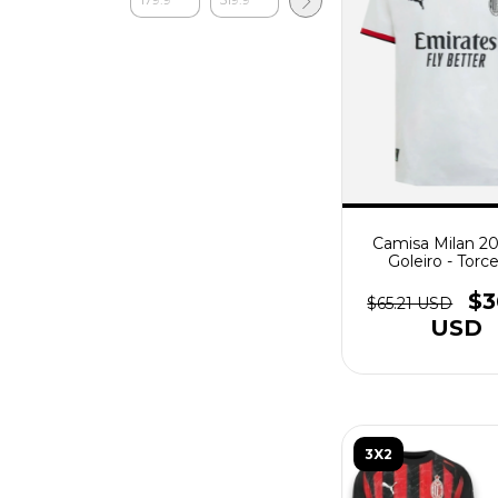
Camisa Milan 2
Goleiro - Torc
Masculina - Pr
(cópia)
$3
$65.21 USD
USD
3X2