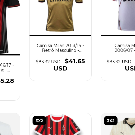
Camisa Milan 2013/14 -
Camisa Mil
Retrô Masculino -
2006/07 
Dourada
Masculino 
$41.65
$83.32 USD
$83.32 USD
16/17 -
USD
US
no -
reta
5.28
3X2
3X2