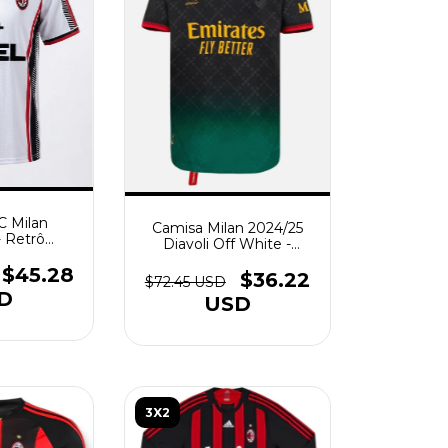
C Milan
Camisa Milan 2024/25
- Retrô
Diavoli Off White -
- Branca
Torcedor Masculina -
$45.28
Preta verde
$36.22
$72.45 USD
D
USD
3X2