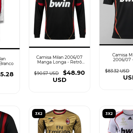
Camisa Mil
Camisa Milan 2006/07
ilan
2006/07 
Manga Longa - Retrô
 Branco
Masculino
Masculino - Preta
$83.32 USD
$48.90
$90.57 USD
5.28
US
USD
3X2
3X2