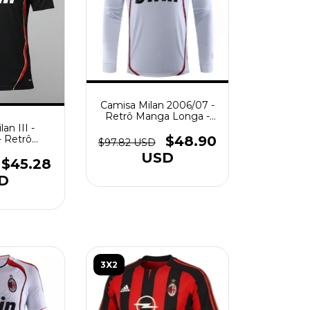
Camisa Milan 2006/07 -
Retrô Manga Longa -
Masculino - Branca
an III -
- Retrô
$48.90
$97.82 USD
 - Preta
USD
$45.28
D
3X2