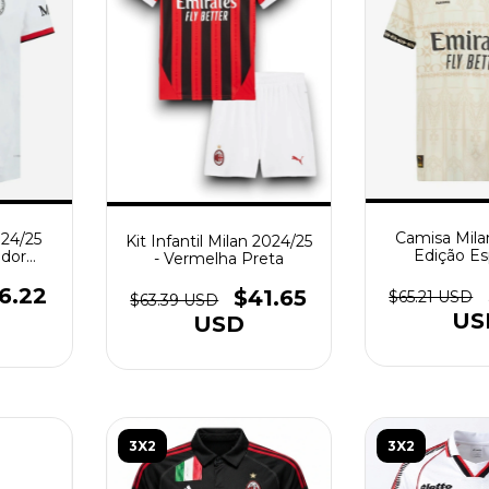
Camisa Mila
024/25
Kit Infantil Milan 2024/25
Edição Es
edor
- Vermelha Preta
Torcedor Ma
eta -
Beg
6.22
$41.65
$65.21 USD
$63.39 USD
US
USD
3X2
3X2