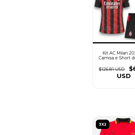
Kit AC Milan 20
Camisa e Short 
- Torcedor Mascu
Preto - Verm
$
$126.81 USD
USD
3X2