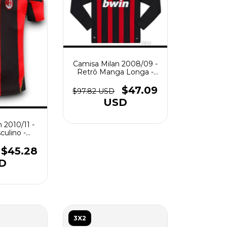
Camisa Milan 2008/09 -
Retrô Manga Longa -
Masculino - Vermelha e
Preta
$47.09
$97.82 USD
USD
 2010/11 -
culino -
e Preta
$45.28
D
3X2