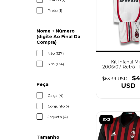
Preto (1)
Nome + Número
(digite Ao Final Da
Compra)
Não (137)
Kit Infantil M
Sim (134)
2006/07 Retrô -
$4
$63.39 USD
Peça
USD
Calça (4)
Conjunto (4)
Jaqueta (4)
3X2
Tamanho