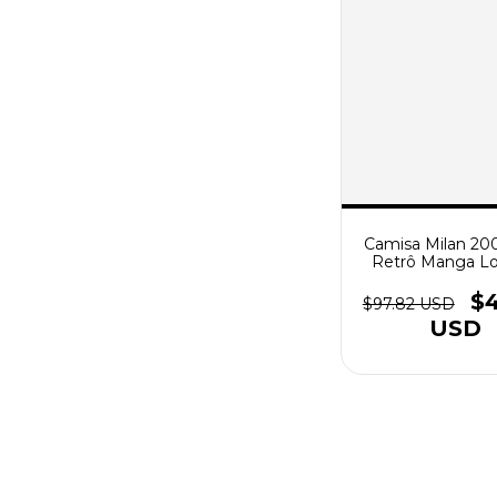
Camisa Milan 20
Retrô Manga Lo
Masculino - Verm
Preta
$4
$97.82 USD
USD