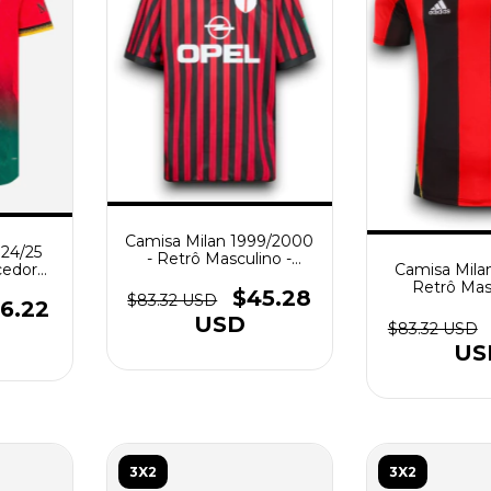
Camisa Milan 1999/2000
024/25
- Retrô Masculino -
Camisa Milan
cedor
Vermelha e Preta
Retrô Mas
melha
$45.28
$83.32 USD
Vermelha 
6.22
USD
$83.32 USD
US
3X2
3X2