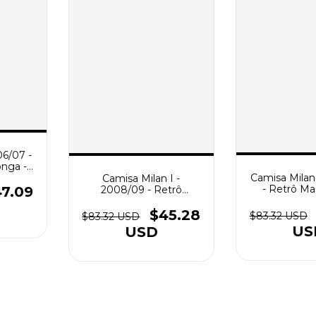
06/07 -
nga -
Camisa Milan 
elha e
Camisa Milan I -
- Retrô Ma
2008/09 - Retrô
7.09
Verme
Masculino - Vermelha e
Preta
$45.28
$83.32 USD
$83.32 USD
US
USD