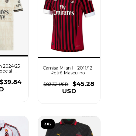
n 2024/25
Camisa Milan I - 2011/12 -
pecial -
Retrô Masculino -
sculina -
Vermelha
e
$39.84
$45.28
$83.32 USD
D
USD
3X2