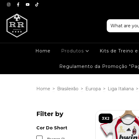
Home
Produtos
Kits de Treino 
Regulamento da Promoção "Pag
Home
>
Brasileirão
>
Europa
>
Liga Italiana
>
Filter by
3X2
Cor Do Short
Branco (1)