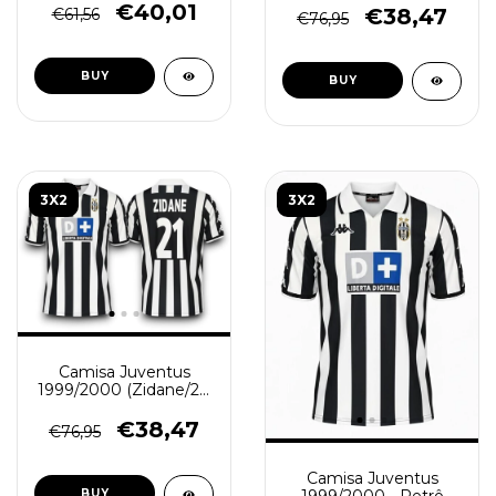
€40,01
€38,47
€61,56
€76,95
BUY
BUY
3X2
3X2
Camisa Juventus
1999/2000 (Zidane/21)
- Retrô Masculina -
Branca Preta
€38,47
€76,95
Camisa Juventus
1999/2000 - Retrô
BUY