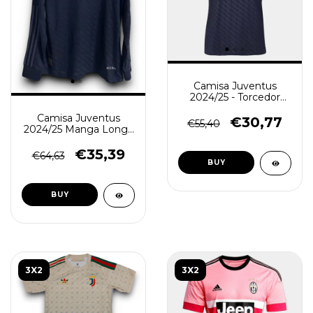
Camisa Juventus
2024/25 - Torcedor
Masculino - Azul
Camisa Juventus
€30,77
€55,40
2024/25 Manga Longa
Masculina - Azul
Marinho
€35,39
€64,63
BUY
BUY
3X2
3X2