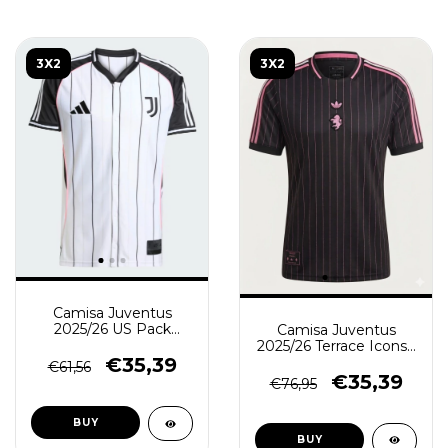
3X2
3X2
Camisa Juventus
2025/26 US Pack
Camisa Juventus
Baseball -Torcedor
2025/26 Terrace Icons -
Masculina - Preta -
Torcedor Masculina -
€35,39
€61,56
Branca
Preta - Rosa
€35,39
€76,95
BUY
BUY