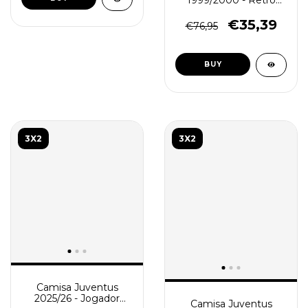
Masculina - Branca
Preta
€35,39
€76,95
BUY
3X2
3X2
Camisa Juventus
2025/26 - Jogador
Camisa Juventus