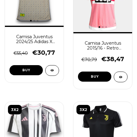
Camisa Juventus
2024/25 Adidas X
Camisa Juventus
Gucci - Torcedor
2015/16 - Retro
Masculina - Bege
€30,77
Masculino - Rosa
€55,40
€38,47
€70,79
BUY
BUY
3X2
3X2