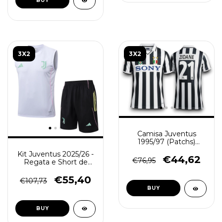
BUY
3X2
3X2
Camisa Juventus
1995/97 (Patchs)
(Zidane/21) - Retrô
Kit Juventus 2025/26 -
Masculina - Branca
€44,62
€76,95
Regata e Short de
Preta
Treino Masculino -
Branco Preto
€55,40
€107,73
BUY
BUY