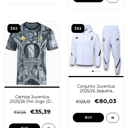
3X2
3X2
Conjunto Juventus
2025/26 Jaqueta
Capuz e Calça - Treino
Camisa Juventus
Masculino - Branco
€80,03
2025/26 Pré-Jogo (Del
€123,13
Piero) - Torcedor
Masculina - Cinza
€35,39
€61,56
BUY