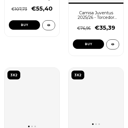
de Viajem - Treino
Masculino - Preto
€55,40
€107,73
Camisa Juventus
2025/26 - Torcedor
Masculina - Preta -
BUY
(cópia) - (cópia)
€35,39
€76,95
BUY
3X2
3X2