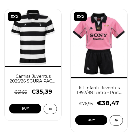
3X2
3X2
Camisa Juventus
2025/26 SGURA PACK-
Torcedor Masculina -
Kit Infantil Juventus
Preta Branca
€35,39
€61,56
1997/98 Retrô - Preto
- Rosa
€38,47
€76,95
BUY
BUY