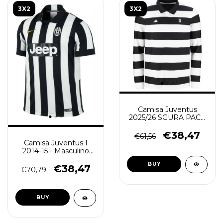
3X2
3X2
Camisa Juventus
2025/26 SGURA PACK
- Manga Longa
Masculina - Preta
€38,47
€61,56
Branca
Camisa Juventus I
2014-15 - Masculino
(Retro) - Branca e
BUY
Preta
€38,47
€70,79
BUY