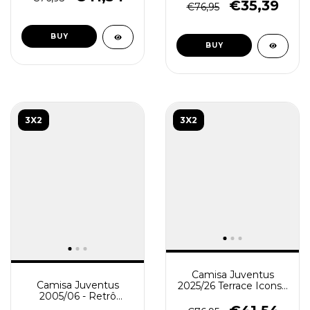
Preta
€35,39
€76,95
BUY
BUY
3X2
3X2
Camisa Juventus
Camisa Juventus
2025/26 Terrace Icons -
2005/06 - Retrô
Jogador Masculina -
Masculina - Vermelha
Preta Azul