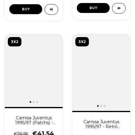
BUY
BUY
3X2
3X2
Camisa Juventus
Camisa Juventus
1995/97 (Patchs) -
1995/97 - Retrô
Retrô Masculina -
Masculina - Branca
Branca Preta
€41,54
€76,95