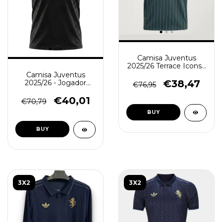
Camisa Juventus
2025/26 Terrace Icons -
Retro Masculina -
Camisa Juventus
Verde
€38,47
2025/26 - Jogador
€76,95
Masculina - Preta
€40,01
€70,79
BUY
BUY
3X2
3X2