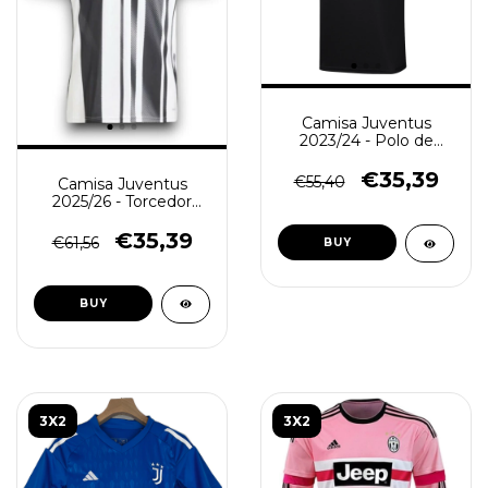
Camisa Juventus
2023/24 - Polo de
Viagem Masculino -
Preta
€35,39
€55,40
Camisa Juventus
2025/26 - Torcedor
Masculina - Branca
Preta
€35,39
€61,56
BUY
BUY
3X2
3X2