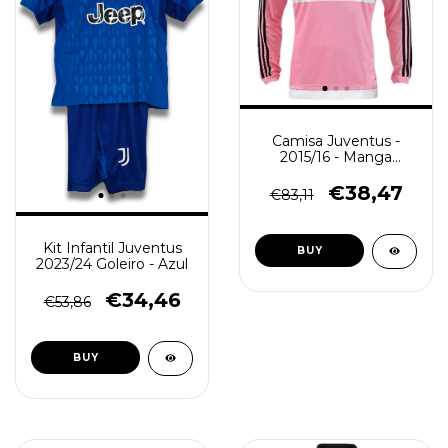
Camisa Juventus -
2015/16 - Manga
Longa (Retro) -
Masculino - Rosa
€38,47
€83,11
Kit Infantil Juventus
BUY
2023/24 Goleiro - Azul
€34,46
€53,86
BUY