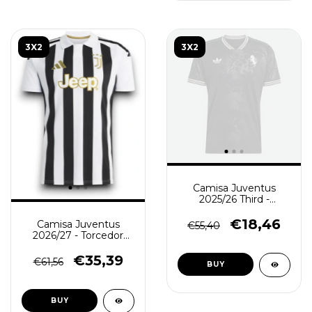
3X2
3X2
Camisa Juventus
2025/26 Third -
Torcedor Masculina -
Preta (PRONTA
€18,46
Camisa Juventus
€55,40
ENTREGA))
2026/27 - Torcedor
Masculina - Preta
Branca
€35,39
€61,56
BUY
BUY