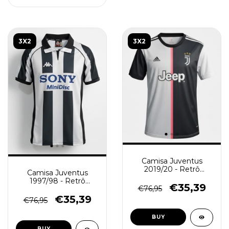
3X2
3X2
Camisa Juventus
2019/20 - Retrô
Camisa Juventus
Masculina - Branca
1997/98 - Retrô
Preta
€35,39
€76,95
Masculina - Preta
Branca
€35,39
€76,95
BUY
BUY