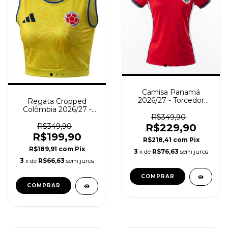
Camisa Panamá
2026/27 - Torcedor
Regata Cropped
Feminina - Vermelha
Colômbia 2026/27 -
R$349,90
Torcedor Feminina -
Amarela
R$229,90
R$349,90
R$199,90
R$218,41
com
Pix
R$189,91
com
Pix
3
x de
R$76,63
sem juros
3
x de
R$66,63
sem juros
COMPRAR
COMPRAR