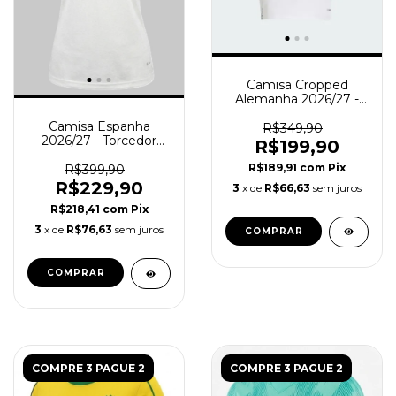
Camisa Cropped
Alemanha 2026/27 -
Torcedor Feminina -
Camisa Espanha
Branca
R$349,90
2026/27 - Torcedor
R$199,90
Feminina - Branca
R$189,91
com
Pix
R$399,90
R$229,90
3
x de
R$66,63
sem juros
R$218,41
com
Pix
3
x de
R$76,63
sem juros
COMPRAR
COMPRAR
COMPRE 3 PAGUE 2
COMPRE 3 PAGUE 2