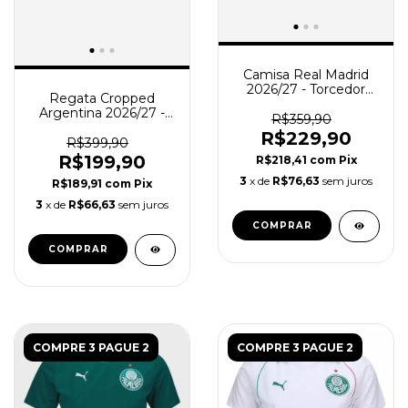
Camisa Real Madrid
2026/27 - Torcedor
Regata Cropped
Feminina - Branca
Argentina 2026/27 -
R$359,90
Torcedor Feminina -
R$229,90
Branca - Azul
R$399,90
R$199,90
R$218,41
com
Pix
3
x de
R$76,63
sem juros
R$189,91
com
Pix
3
x de
R$66,63
sem juros
COMPRAR
COMPRAR
COMPRE 3 PAGUE 2
COMPRE 3 PAGUE 2