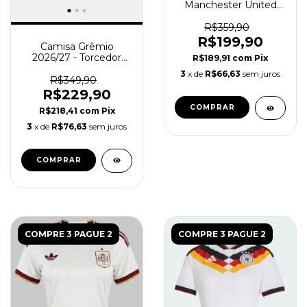
Manchester United
2025/26 - Feminina -
Preta
R$359,90
R$199,90
Camisa Grêmio
2026/27 - Torcedor
R$189,91
com
Pix
Feminina - Azul - Preta
3
x de
R$66,63
sem juros
- Tricolor
R$349,90
R$229,90
COMPRAR
R$218,41
com
Pix
3
x de
R$76,63
sem juros
COMPRAR
COMPRE 3 PAGUE 2
COMPRE 3 PAGUE 2