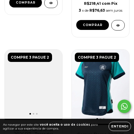
COMPRAR
R$218,41
com
Pix
3
x de
R$76,63
sem juros
COMPRAR
COMPRE 3 PAGUE 2
COMPRE 3 PAGUE 2
Ao navegar por este site
você aceita o uso de cookies
para
ENTENDI
agilizar a sua experiência de compra.
Camisa Fluminense