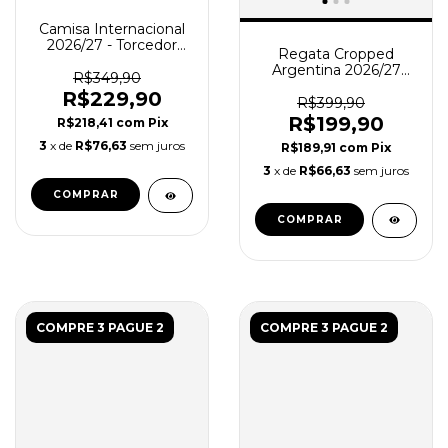
Camisa Internacional
2026/27 - Torcedor
Regata Cropped
Feminina - Vermelha -
Argentina 2026/27
Branca
R$349,90
Treino - Torcedor
R$229,90
Feminina - Rosa
R$399,90
R$199,90
R$218,41
com
Pix
3
x de
R$76,63
sem juros
R$189,91
com
Pix
3
x de
R$66,63
sem juros
COMPRAR
COMPRAR
COMPRE 3 PAGUE 2
COMPRE 3 PAGUE 2