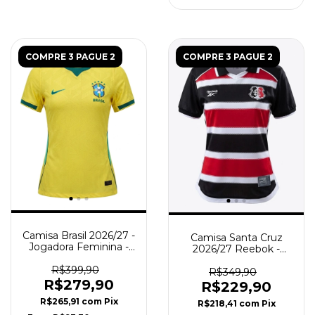
COMPRE 3 PAGUE 2
COMPRE 3 PAGUE 2
Camisa Brasil 2026/27 -
Camisa Santa Cruz
Jogadora Feminina -
2026/27 Reebok -
Amarela
Torcedor Feminina -
R$399,90
Branca - Preta -
R$349,90
Vermelha
R$279,90
R$229,90
R$265,91
com
Pix
R$218,41
com
Pix