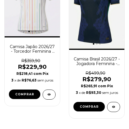
Camisa Japão 2026/27
- Torcedor Feminina -
Branca
Camisa Brasil 2026/27 -
R$359,90
Jogadora Feminina -
R$229,90
Azul
R$499,90
R$218,41
com
Pix
R$279,90
3
x de
R$76,63
sem juros
R$265,91
com
Pix
3
x de
R$93,30
sem juros
COMPRAR
COMPRAR