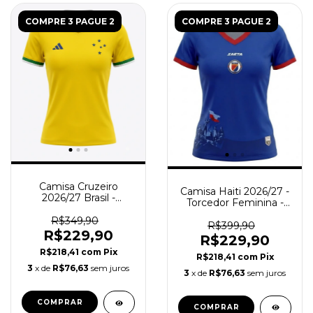
COMPRE 3 PAGUE 2
COMPRE 3 PAGUE 2
Camisa Cruzeiro
Camisa Haiti 2026/27 -
2026/27 Brasil -
Torcedor Feminina -
Torcedor Feminina -
Azul
Amarela
R$349,90
R$399,90
R$229,90
R$229,90
R$218,41
com
Pix
R$218,41
com
Pix
3
x de
R$76,63
sem juros
3
x de
R$76,63
sem juros
COMPRAR
COMPRAR